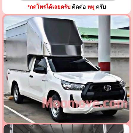
*กดโทรได้เลยครับ
ติดต่อ
หมู
ครับ