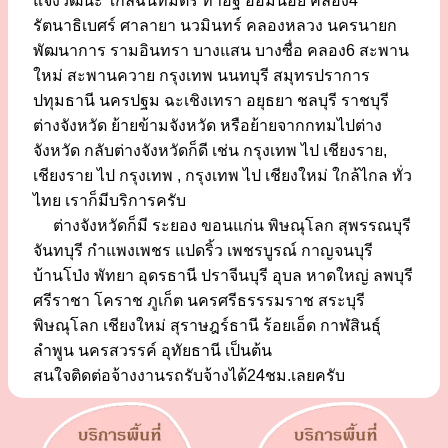
แจ้งวัฒนะ ใกล้ฉันทมิตร ท่าอิฐ อ้อมน้อย คลอง4
รัตนาธิเบศร์ ศาลายา นวมินทร์ คลองหลวง นครนายก
พัฒนาการ รามอินทรา บางแสน บางซื่อ คลอง6 สะพาน
ใหม่ สะพานควาย กรุงเทพ นนทบุรี สมุทรปราการ
ปทุมธานี นครปฐม ฉะเชิงเทรา อยุธยา ชลบุรี ราชบุรี
ต่างจังหวัด ย้ายข้ามจังหวัด หรือย้ายจากกทมไปต่าง
จังหวัด กลับต่างจังหวัดก็ดี เช่น กรุงเทพ ไป เชียงราย,
เชียงราย ไป กรุงเทพ , กรุงเทพ ไป เชียงใหม่ ใกล้ไกล ทั่ว
ไทย เราก็มีบริการครับ
ต่างจังหวัดก็มี ระยอง ขอนแก่น พิษณุโลก สุพรรณบุรี
จันทบุรี กำแพงเพชร แปดริ้ว เพชรบูรณ์ กาญจนบุรี
บ้านโป่ง พัทยา อุดรธานี ปราจีนบุรี อุบล หาดใหญ่ ลพบุรี
ศรีราชา โคราช ภูเก็ต นครศรีธรรรมราช สระบุรี
พิษณุโลก เชียงใหม่ สุราษฎร์ธานี ร้อยเอ็ด กาฬสินธุ์
ลำพูน นครสวรรค์ อุทัยธานี เป็นต้น
สนใจติดต่อจ้างงานรถรับจ้างได้24ชม.เลยครับ