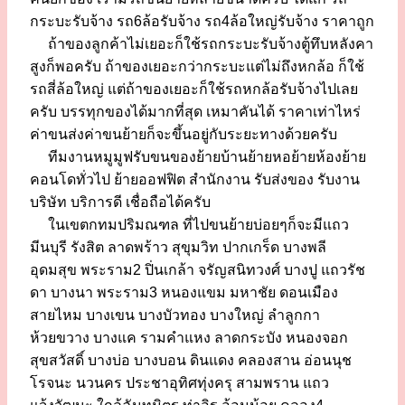
กระบะรับจ้าง รถ6ล้อรับจ้าง รถ4ล้อใหญ่รับจ้าง ราคาถูก
ถ้าของลูกค้าไม่เยอะก็ใช้รถกระบะรับจ้างตู้ทึบหลังคา
สูงก็พอครับ ถ้าของเยอะกว่ากระบะแต่ไม่ถึงหกล้อ ก็ใช้
รถสี่ล้อใหญ่ แต่ถ้าของเยอะก็ใช้รถหกล้อรับจ้างไปเลย
ครับ บรรทุกของได้มากที่สุด เหมาคันได้ ราคาเท่าไหร่
ค่าขนส่งค่าขนย้ายก็จะขึ้นอยู่กับระยะทางด้วยครับ
ทีมงานหมูมูฟรับขนของย้ายบ้านย้ายหอย้ายห้องย้าย
คอนโดทั่วไป ย้ายออฟฟิต สำนักงาน รับส่งของ รับงาน
บริษัท บริการดี เชื่อถือได้ครับ
ในเขตกทมปริมณฑล ที่ไปขนย้ายบ่อยๆก็จะมีแถว
มีนบุรี รังสิต ลาดพร้าว สุขุมวิท ปากเกร็ด บางพลี
อุดมสุข พระราม2 ปิ่นเกล้า จรัญสนิทวงศ์ บางปู แถวรัช
ดา บางนา พระราม3 หนองแขม มหาชัย ดอนเมือง
สายไหม บางเขน บางบัวทอง บางใหญ่ ลำลูกกา
ห้วยขวาง บางแค รามคำแหง ลาดกระบัง หนองจอก
สุขสวัสดิ์ บางบ่อ บางบอน ดินแดง คลองสาน อ่อนนุช
โรจนะ นวนคร ประชาอุทิศทุ่งครุ สามพราน แถว