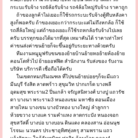
กระบะรับจ้าง รถ6ล้อรับจ้าง รถ4ล้อใหญ่รับจ้าง ราคาถูก
ถ้าของลูกค้าไม่เยอะก็ใช้รถกระบะรับจ้างตู้ทึบหลังคา
สูงก็พอครับ ถ้าของเยอะกว่ากระบะแต่ไม่ถึงหกล้อ ก็ใช้
รถสี่ล้อใหญ่ แต่ถ้าของเยอะก็ใช้รถหกล้อรับจ้างไปเลย
ครับ บรรทุกของได้มากที่สุด เหมาคันได้ ราคาเท่าไหร่
ค่าขนส่งค่าขนย้ายก็จะขึ้นอยู่กับระยะทางด้วยครับ
ทีมงานหมูมูฟรับขนของย้ายบ้านย้ายหอย้ายห้องย้าย
คอนโดทั่วไป ย้ายออฟฟิต สำนักงาน รับส่งของ รับงาน
บริษัท บริการดี เชื่อถือได้ครับ
ในเขตกทมปริมณฑล ที่ไปขนย้ายบ่อยๆก็จะมีแถว
มีนบุรี รังสิต ลาดพร้าว สุขุมวิท ปากเกร็ด บางพลี
อุดมสุข พระราม2 ปิ่นเกล้า จรัญสนิทวงศ์ บางปู แถวรัช
ดา บางนา พระราม3 หนองแขม มหาชัย ดอนเมือง
สายไหม บางเขน บางบัวทอง บางใหญ่ ลำลูกกา
ห้วยขวาง บางแค รามคำแหง ลาดกระบัง หนองจอก
สุขสวัสดิ์ บางบ่อ บางบอน ดินแดง คลองสาน อ่อนนุช
โรจนะ นวนคร ประชาอุทิศทุ่งครุ สามพราน แถว