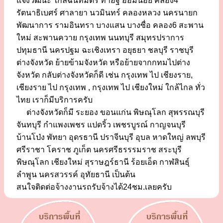
แจ้งวัฒนะ ใกล้ฉันทมิตร ท่าอิฐ อ้อมน้อย คลอง4
รัตนาธิเบศร์ ศาลายา นวมินทร์ คลองหลวง นครนายก
พัฒนาการ รามอินทรา บางแสน บางซื่อ คลอง6 สะพาน
ใหม่ สะพานควาย กรุงเทพ นนทบุรี สมุทรปราการ
ปทุมธานี นครปฐม ฉะเชิงเทรา อยุธยา ชลบุรี ราชบุรี
ต่างจังหวัด ย้ายข้ามจังหวัด หรือย้ายจากกทมไปต่าง
จังหวัด กลับต่างจังหวัดก็ดี เช่น กรุงเทพ ไป เชียงราย,
เชียงราย ไป กรุงเทพ , กรุงเทพ ไป เชียงใหม่ ใกล้ไกล ทั่ว
ไทย เราก็มีบริการครับ
ต่างจังหวัดก็มี ระยอง ขอนแก่น พิษณุโลก สุพรรณบุรี
จันทบุรี กำแพงเพชร แปดริ้ว เพชรบูรณ์ กาญจนบุรี
บ้านโป่ง พัทยา อุดรธานี ปราจีนบุรี อุบล หาดใหญ่ ลพบุรี
ศรีราชา โคราช ภูเก็ต นครศรีธรรรมราช สระบุรี
พิษณุโลก เชียงใหม่ สุราษฎร์ธานี ร้อยเอ็ด กาฬสินธุ์
ลำพูน นครสวรรค์ อุทัยธานี เป็นต้น
สนใจติดต่อจ้างงานรถรับจ้างได้24ชม.เลยครับ