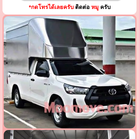
*กดโทรได้เลยครับ
ติดต่อ
หมู
ครับ