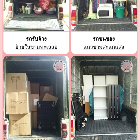
รถรับจ้าง
รถขนของ
ย้ายในขามทะเลสอ
แถวขามสะแกแสง