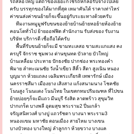
รถสี่ล้อใหญ่ แต่ถ้าของเยอะก็ใช้รถหกล้อรับจ้างไปเลย
ครับ บรรทุกของได้มากที่สุด เหมาคันได้ ราคาเท่าไหร่
ค่าขนส่งค่าขนย้ายก็จะขึ้นอยู่กับระยะทางด้วยครับ
ทีมงานหมูมูฟรับขนของย้ายบ้านย้ายหอย้ายห้องย้าย
คอนโดทั่วไป ย้ายออฟฟิต สำนักงาน รับส่งของ รับงาน
บริษัท บริการดี เชื่อถือได้ครับ
พื้นที่รับขนย้ายก็จะมี ขามทะเลสอ ขามสะแกแสง คง
ครบุรี จักราช ชุมพวง ด่านขุนทด บัวลาย บัวใหญ่
บ้านเหลื่อม ประทาย ปักธงชัย ปากช่อง พระทองคำ
พิมาย ลำทะเมนชัย วังน้ำเขียว สีคิ้ว สีดา สูงเนิน หนอง
บุญมาก ห้วยแถลง เฉลิมพระเกียรติ เทพารักษ์ เมือง
นครราชสีมา เมืองยาง เสิงสาง แก้งสนามนาง โชคชัย
โนนสูง โนนแดง โนนไทย ในเขตกทมปริมณฑล ที่ไปขน
ย้ายบ่อยๆก็จะมีแถว มีนบุรี รังสิต ลาดพร้าว สุขุมวิท
ปากเกร็ด บางพลี อุดมสุข พระราม2 ปิ่นเกล้า
จรัญสนิทวงศ์ บางปู แถวรัชดา บางนา พระราม3
หนองแขม มหาชัย ดอนเมือง สายไหม บางเขน
บางบัวทอง บางใหญ่ ลำลูกกา ห้วยขวาง บางแค