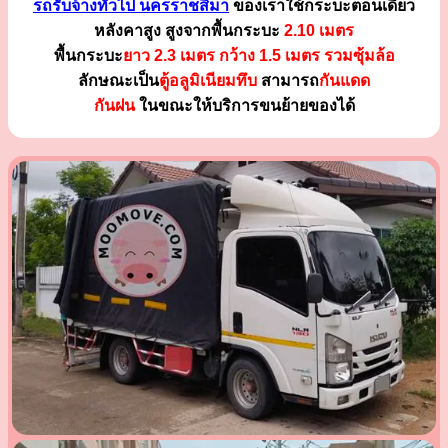
รถรับจ้างทั่วไป นครราชสีมา
ของเราใช้กระบะตอนเดียว
หลังคาสูง สูงจากพื้นกระบะ
2.10 เมตร
พื้นกระบะ
ยาว 2.3 เมตร
กว้าง 1.5 เมตร รวมซุ้มล้อ
ลักษณะเป็น
ตู้อลูมิเนียมทึบ
สามารถ
กันแดด
กันฝน
ในขณะให้บริการขนย้ายของได้