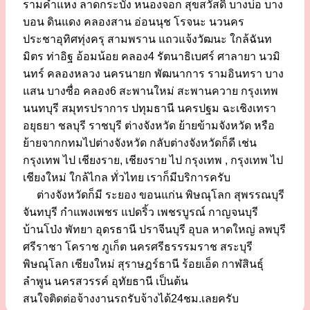
รามคำแหง ลาดกระบัง หนองจอก สุขสวัสดิ์ บางบ่อ บาง
บอน ดินแดง คลองสาน อ่อนนุช โรจนะ นวนคร
ประชาอุทิศทุ่งครุ สามพราน แถวแจ้งวัฒนะ ใกล้ฉันท
มิตร ท่าอิฐ อ้อมน้อย คลอง4 รัตนาธิเบศร์ ศาลายา นวมิ
นทร์ คลองหลวง นครนายก พัฒนาการ รามอินทรา บาง
แสน บางซื่อ คลอง6 สะพานใหม่ สะพานควาย กรุงเทพ
นนทบุรี สมุทรปราการ ปทุมธานี นครปฐม ฉะเชิงเทรา
อยุธยา ชลบุรี ราชบุรี ต่างจังหวัด ย้ายข้ามจังหวัด หรือ
ย้ายจากกทมไปต่างจังหวัด กลับต่างจังหวัดก็ดี เช่น
กรุงเทพ ไป เชียงราย, เชียงราย ไป กรุงเทพ , กรุงเทพ ไป
เชียงใหม่ ใกล้ไกล ทั่วไทย เราก็มีบริการครับ
ต่างจังหวัดก็มี ระยอง ขอนแก่น พิษณุโลก สุพรรณบุรี
จันทบุรี กำแพงเพชร แปดริ้ว เพชรบูรณ์ กาญจนบุรี
บ้านโป่ง พัทยา อุดรธานี ปราจีนบุรี อุบล หาดใหญ่ ลพบุรี
ศรีราชา โคราช ภูเก็ต นครศรีธรรรมราช สระบุรี
พิษณุโลก เชียงใหม่ สุราษฎร์ธานี ร้อยเอ็ด กาฬสินธุ์
ลำพูน นครสวรรค์ อุทัยธานี เป็นต้น
สนใจติดต่อจ้างงานรถรับจ้างได้24ชม.เลยครับ