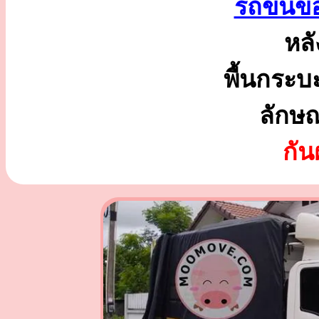
รถขนขอ
หลั
พื้นกระบ
ลักษ
กั