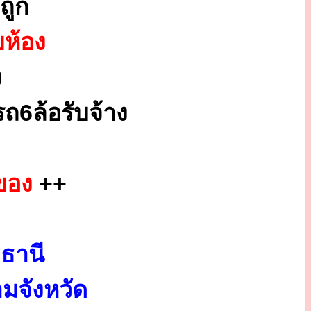
ถูก
ยห้อง
ง
ถ6ล้อรับจ้าง
ของ
++
ธานี
มจังหวัด