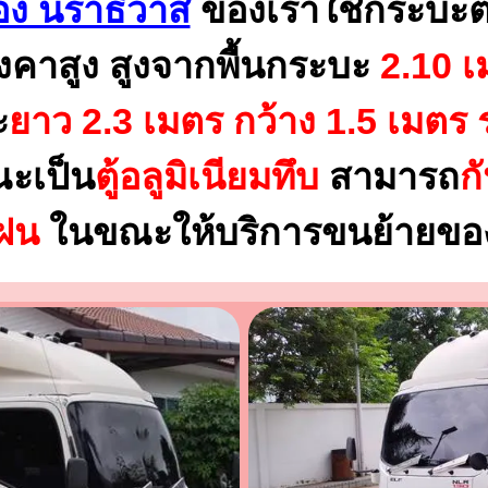
ง นราธิวาส
ของเราใช้กระบะต
งคาสูง สูงจากพื้นกระบะ
2.10 เ
ะ
ยาว 2.3 เมตร
กว้าง 1.5 เมตร 
ณะเป็น
ตู้อลูมิเนียมทึบ
สามารถ
ก
นฝน
ในขณะให้บริการขนย้ายของ