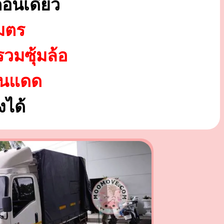
อนเดียว
มตร
รวมซุ้มล้อ
ันแดด
ได้