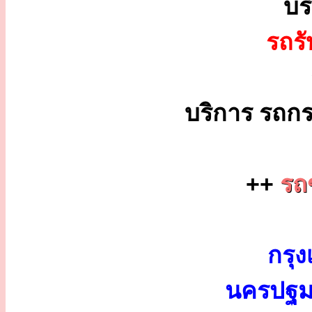
บร
รถร
บริการ รถกร
++
รถ
กรุง
นครปฐม 