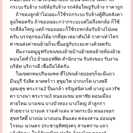
กระบะรับจ้าง รถ6ล้อรับจ้าง รถ4ล้อใหญ่รับจ้าง ราคาถูก
ถ้าของลูกค้าไม่เยอะก็ใช้รถกระบะรับจ้างตู้ทึบหลังคา
สูงก็พอครับ ถ้าของเยอะกว่ากระบะแต่ไม่ถึงหกล้อ ก็ใช้
รถสี่ล้อใหญ่ แต่ถ้าของเยอะก็ใช้รถหกล้อรับจ้างไปเลย
ครับ บรรทุกของได้มากที่สุด เหมาคันได้ ราคาเท่าไหร่
ค่าขนส่งค่าขนย้ายก็จะขึ้นอยู่กับระยะทางด้วยครับ
ทีมงานหมูมูฟรับขนของย้ายบ้านย้ายหอย้ายห้องย้าย
คอนโดทั่วไป ย้ายออฟฟิต สำนักงาน รับส่งของ รับงาน
บริษัท บริการดี เชื่อถือได้ครับ
ในเขตกทมปริมณฑล ที่ไปขนย้ายบ่อยๆก็จะมีแถว
มีนบุรี รังสิต ลาดพร้าว สุขุมวิท ปากเกร็ด บางพลี
อุดมสุข พระราม2 ปิ่นเกล้า จรัญสนิทวงศ์ บางปู แถวรัช
ดา บางนา พระราม3 หนองแขม มหาชัย ดอนเมือง
สายไหม บางเขน บางบัวทอง บางใหญ่ ลำลูกกา
ห้วยขวาง บางแค รามคำแหง ลาดกระบัง หนองจอก
สุขสวัสดิ์ บางบ่อ บางบอน ดินแดง คลองสาน อ่อนนุช
โรจนะ นวนคร ประชาอุทิศทุ่งครุ สามพราน แถว