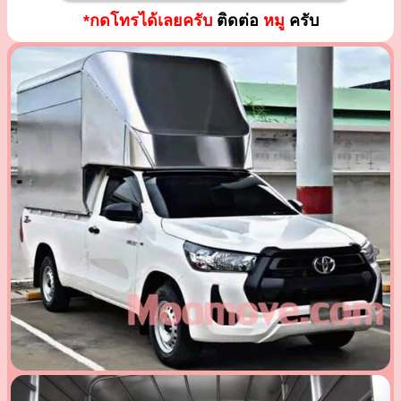
*กดโทรได้เลยครับ
ติดต่อ
หมู
ครับ