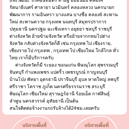
แจ้งวัฒนะ ใกล้ฉันทมิตร ท่าอิฐ อ้อมน้อย คลอง4
รัตนาธิเบศร์ ศาลายา นวมินทร์ คลองหลวง นครนายก
พัฒนาการ รามอินทรา บางแสน บางซื่อ คลอง6 สะพาน
ใหม่ สะพานควาย กรุงเทพ นนทบุรี สมุทรปราการ
ปทุมธานี นครปฐม ฉะเชิงเทรา อยุธยา ชลบุรี ราชบุรี
ต่างจังหวัด ย้ายข้ามจังหวัด หรือย้ายจากกทมไปต่าง
จังหวัด กลับต่างจังหวัดก็ดี เช่น กรุงเทพ ไป เชียงราย,
เชียงราย ไป กรุงเทพ , กรุงเทพ ไป เชียงใหม่ ใกล้ไกล ทั่ว
ไทย เราก็มีบริการครับ
ต่างจังหวัดก็มี ระยอง ขอนแก่น พิษณุโลก สุพรรณบุรี
จันทบุรี กำแพงเพชร แปดริ้ว เพชรบูรณ์ กาญจนบุรี
บ้านโป่ง พัทยา อุดรธานี ปราจีนบุรี อุบล หาดใหญ่ ลพบุรี
ศรีราชา โคราช ภูเก็ต นครศรีธรรรมราช สระบุรี
พิษณุโลก เชียงใหม่ สุราษฎร์ธานี ร้อยเอ็ด กาฬสินธุ์
ลำพูน นครสวรรค์ อุทัยธานี เป็นต้น
สนใจติดต่อจ้างงานรถรับจ้างได้24ชม.เลยครับ