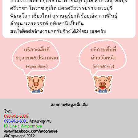
บ้านโป่ง พัทยา อุดรธานี ปราจีนบุรี อุบล หาดใหญ่ ลพบุรี
ศรีราชา โคราช ภูเก็ต นครศรีธรรรมราช สระบุรี
พิษณุโลก เชียงใหม่ สุราษฎร์ธานี ร้อยเอ็ด กาฬสินธุ์
ลำพูน นครสวรรค์ อุทัยธานี เป็นต้น
สนใจติดต่อจ้างงานรถรับจ้างได้24ชม.เลยครับ
สอบถามข้อมูลเพิ่มเติม
โทร.
090-951-6006
095-961-6001
ติดต่อหมูครับ
ID Line : @moomove
www.facebook.com/moomove
@Copyright 2012