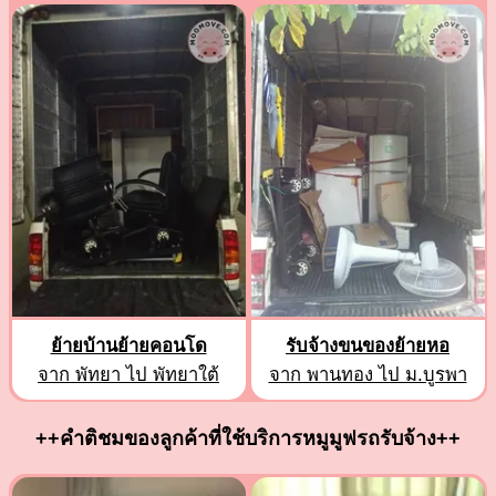
ย้ายบ้านย้ายคอนโด
รับจ้างขนของย้ายหอ
จาก พัทยา ไป พัทยาใต้
จาก พานทอง ไป ม.บูรพา
++คำติชมของลูกค้าที่ใช้บริการหมูมูฟรถรับจ้าง++