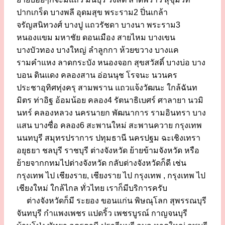
ปากเกร็ด บางพลี อุดมสุข พระราม2 ปิ่นเกล้า
จรัญสนิทวงศ์ บางปู แถวรัชดา บางนา พระราม3
หนองแขม มหาชัย ดอนเมือง สายไหม บางเขน
บางบัวทอง บางใหญ่ ลำลูกกา ห้วยขวาง บางแค
รามคำแหง ลาดกระบัง หนองจอก สุขสวัสดิ์ บางบ่อ บาง
บอน ดินแดง คลองสาน อ่อนนุช โรจนะ นวนคร
ประชาอุทิศทุ่งครุ สามพราน แถวแจ้งวัฒนะ ใกล้ฉันท
มิตร ท่าอิฐ อ้อมน้อย คลอง4 รัตนาธิเบศร์ ศาลายา นวมิ
นทร์ คลองหลวง นครนายก พัฒนาการ รามอินทรา บาง
แสน บางซื่อ คลอง6 สะพานใหม่ สะพานควาย กรุงเทพ
นนทบุรี สมุทรปราการ ปทุมธานี นครปฐม ฉะเชิงเทรา
อยุธยา ชลบุรี ราชบุรี ต่างจังหวัด ย้ายข้ามจังหวัด หรือ
ย้ายจากกทมไปต่างจังหวัด กลับต่างจังหวัดก็ดี เช่น
กรุงเทพ ไป เชียงราย, เชียงราย ไป กรุงเทพ , กรุงเทพ ไป
เชียงใหม่ ใกล้ไกล ทั่วไทย เราก็มีบริการครับ
ต่างจังหวัดก็มี ระยอง ขอนแก่น พิษณุโลก สุพรรณบุรี
จันทบุรี กำแพงเพชร แปดริ้ว เพชรบูรณ์ กาญจนบุรี