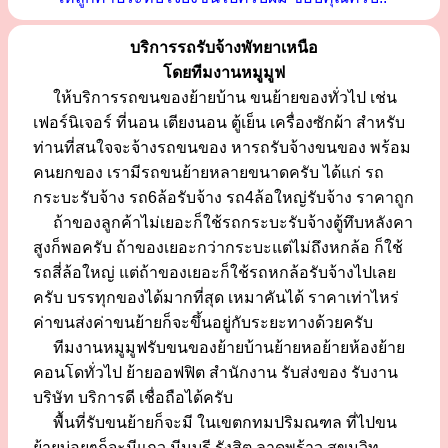
บริการรถรับจ้างพัทยาเหนือ
โดยทีมงานหมูมูฟ
ให้บริการรถขนของย้ายบ้าน ขนย้ายของทั่วไป เช่น
เฟอร์นิเจอร์ ที่นอน เตียงนอน ตู้เย็น เครื่องซักผ้า สำหรับ
ท่านที่สนใจจะจ้างรถขนของ หารถรับจ้างขนของ พร้อม
คนยกของ เรามีรถขนย้ายหลายขนาดครับ ได้แก่ รถ
กระบะรับจ้าง รถ6ล้อรับจ้าง รถ4ล้อใหญ่รับจ้าง ราคาถูก
ถ้าของลูกค้าไม่เยอะก็ใช้รถกระบะรับจ้างตู้ทึบหลังคา
สูงก็พอครับ ถ้าของเยอะกว่ากระบะแต่ไม่ถึงหกล้อ ก็ใช้
รถสี่ล้อใหญ่ แต่ถ้าของเยอะก็ใช้รถหกล้อรับจ้างไปเลย
ครับ บรรทุกของได้มากที่สุด เหมาคันได้ ราคาเท่าไหร่
ค่าขนส่งค่าขนย้ายก็จะขึ้นอยู่กับระยะทางด้วยครับ
ทีมงานหมูมูฟรับขนของย้ายบ้านย้ายหอย้ายห้องย้าย
คอนโดทั่วไป ย้ายออฟฟิต สำนักงาน รับส่งของ รับงาน
บริษัท บริการดี เชื่อถือได้ครับ
พื้นที่รับขนย้ายก็จะมี ในเขตกทมปริมณฑล ที่ไปขน
ย้ายบ่อยๆก็จะมีแถว มีนบุรี รังสิต ลาดพร้าว สุขุมวิท