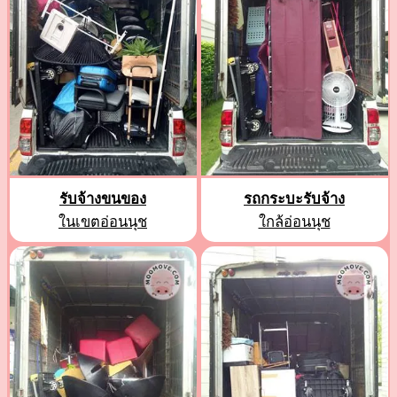
รับจ้างขนของ
รถกระบะรับจ้าง
ในเขตอ่อนนุช
ใกล้อ่อนนุช