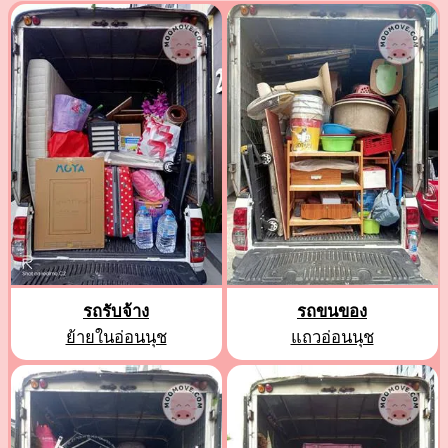
รถรับจ้าง
รถขนของ
ย้ายในอ่อนนุช
แถวอ่อนนุช