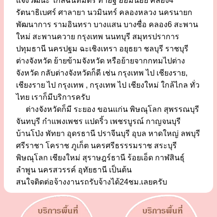
แจ้งวัฒนะ ใกล้ฉันทมิตร ท่าอิฐ อ้อมน้อย คลอง4
รัตนาธิเบศร์ ศาลายา นวมินทร์ คลองหลวง นครนายก
พัฒนาการ รามอินทรา บางแสน บางซื่อ คลอง6 สะพาน
ใหม่ สะพานควาย กรุงเทพ นนทบุรี สมุทรปราการ
ปทุมธานี นครปฐม ฉะเชิงเทรา อยุธยา ชลบุรี ราชบุรี
ต่างจังหวัด ย้ายข้ามจังหวัด หรือย้ายจากกทมไปต่าง
จังหวัด กลับต่างจังหวัดก็ดี เช่น กรุงเทพ ไป เชียงราย,
เชียงราย ไป กรุงเทพ , กรุงเทพ ไป เชียงใหม่ ใกล้ไกล ทั่ว
ไทย เราก็มีบริการครับ
ต่างจังหวัดก็มี ระยอง ขอนแก่น พิษณุโลก สุพรรณบุรี
จันทบุรี กำแพงเพชร แปดริ้ว เพชรบูรณ์ กาญจนบุรี
บ้านโป่ง พัทยา อุดรธานี ปราจีนบุรี อุบล หาดใหญ่ ลพบุรี
ศรีราชา โคราช ภูเก็ต นครศรีธรรรมราช สระบุรี
พิษณุโลก เชียงใหม่ สุราษฎร์ธานี ร้อยเอ็ด กาฬสินธุ์
ลำพูน นครสวรรค์ อุทัยธานี เป็นต้น
สนใจติดต่อจ้างงานรถรับจ้างได้24ชม.เลยครับ