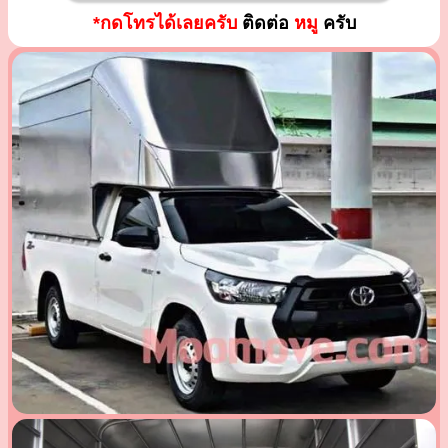
*กดโทรได้เลยครับ
ติดต่อ
หมู
ครับ