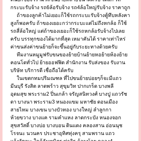
กระบะรับจ้าง รถ6ล้อรับจ้าง รถ4ล้อใหญ่รับจ้าง ราคาถูก
ถ้าของลูกค้าไม่เยอะก็ใช้รถกระบะรับจ้างตู้ทึบหลังคา
สูงก็พอครับ ถ้าของเยอะกว่ากระบะแต่ไม่ถึงหกล้อ ก็ใช้
รถสี่ล้อใหญ่ แต่ถ้าของเยอะก็ใช้รถหกล้อรับจ้างไปเลย
ครับ บรรทุกของได้มากที่สุด เหมาคันได้ ราคาเท่าไหร่
ค่าขนส่งค่าขนย้ายก็จะขึ้นอยู่กับระยะทางด้วยครับ
ทีมงานหมูมูฟรับขนของย้ายบ้านย้ายหอย้ายห้องย้าย
คอนโดทั่วไป ย้ายออฟฟิต สำนักงาน รับส่งของ รับงาน
บริษัท บริการดี เชื่อถือได้ครับ
ในเขตกทมปริมณฑล ที่ไปขนย้ายบ่อยๆก็จะมีแถว
มีนบุรี รังสิต ลาดพร้าว สุขุมวิท ปากเกร็ด บางพลี
อุดมสุข พระราม2 ปิ่นเกล้า จรัญสนิทวงศ์ บางปู แถวรัช
ดา บางนา พระราม3 หนองแขม มหาชัย ดอนเมือง
สายไหม บางเขน บางบัวทอง บางใหญ่ ลำลูกกา
ห้วยขวาง บางแค รามคำแหง ลาดกระบัง หนองจอก
สุขสวัสดิ์ บางบ่อ บางบอน ดินแดง คลองสาน อ่อนนุช
โรจนะ นวนคร ประชาอุทิศทุ่งครุ สามพราน แถว