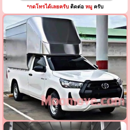
*กดโทรได้เลยครับ
ติดต่อ
หมู
ครับ