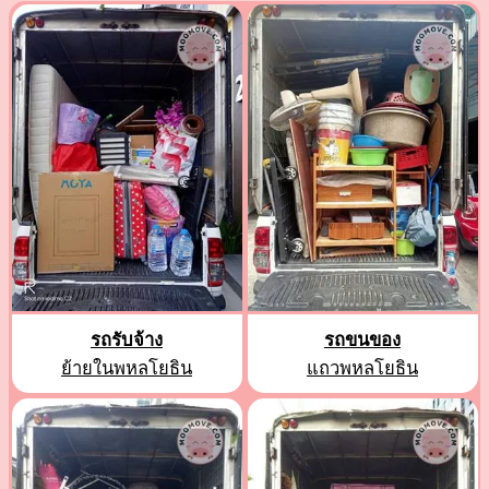
รถรับจ้าง
รถขนของ
ย้ายในพหลโยธิน
แถวพหลโยธิน