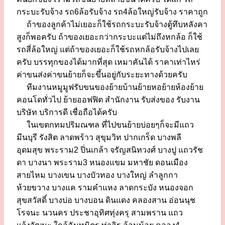
กระบะรับจ้าง รถ6ล้อรับจ้าง รถ4ล้อใหญ่รับจ้าง ราคาถูก
ถ้าของลูกค้าไม่เยอะก็ใช้รถกระบะรับจ้างตู้ทึบหลังคา
สูงก็พอครับ ถ้าของเยอะกว่ากระบะแต่ไม่ถึงหกล้อ ก็ใช้
รถสี่ล้อใหญ่ แต่ถ้าของเยอะก็ใช้รถหกล้อรับจ้างไปเลย
ครับ บรรทุกของได้มากที่สุด เหมาคันได้ ราคาเท่าไหร่
ค่าขนส่งค่าขนย้ายก็จะขึ้นอยู่กับระยะทางด้วยครับ
ทีมงานหมูมูฟรับขนของย้ายบ้านย้ายหอย้ายห้องย้าย
คอนโดทั่วไป ย้ายออฟฟิต สำนักงาน รับส่งของ รับงาน
บริษัท บริการดี เชื่อถือได้ครับ
ในเขตกทมปริมณฑล ที่ไปขนย้ายบ่อยๆก็จะมีแถว
มีนบุรี รังสิต ลาดพร้าว สุขุมวิท ปากเกร็ด บางพลี
อุดมสุข พระราม2 ปิ่นเกล้า จรัญสนิทวงศ์ บางปู แถวรัช
ดา บางนา พระราม3 หนองแขม มหาชัย ดอนเมือง
สายไหม บางเขน บางบัวทอง บางใหญ่ ลำลูกกา
ห้วยขวาง บางแค รามคำแหง ลาดกระบัง หนองจอก
สุขสวัสดิ์ บางบ่อ บางบอน ดินแดง คลองสาน อ่อนนุช
โรจนะ นวนคร ประชาอุทิศทุ่งครุ สามพราน แถว