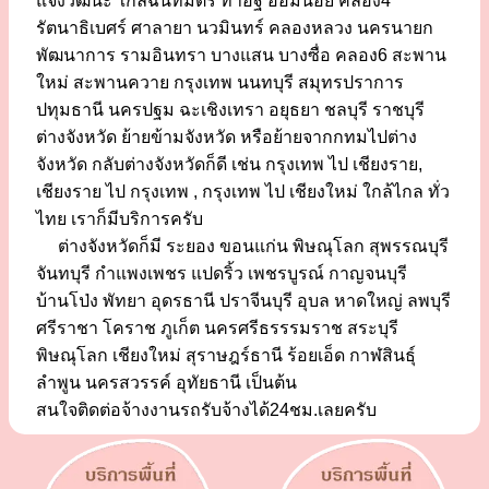
แจ้งวัฒนะ ใกล้ฉันทมิตร ท่าอิฐ อ้อมน้อย คลอง4
รัตนาธิเบศร์ ศาลายา นวมินทร์ คลองหลวง นครนายก
พัฒนาการ รามอินทรา บางแสน บางซื่อ คลอง6 สะพาน
ใหม่ สะพานควาย กรุงเทพ นนทบุรี สมุทรปราการ
ปทุมธานี นครปฐม ฉะเชิงเทรา อยุธยา ชลบุรี ราชบุรี
ต่างจังหวัด ย้ายข้ามจังหวัด หรือย้ายจากกทมไปต่าง
จังหวัด กลับต่างจังหวัดก็ดี เช่น กรุงเทพ ไป เชียงราย,
เชียงราย ไป กรุงเทพ , กรุงเทพ ไป เชียงใหม่ ใกล้ไกล ทั่ว
ไทย เราก็มีบริการครับ
ต่างจังหวัดก็มี ระยอง ขอนแก่น พิษณุโลก สุพรรณบุรี
จันทบุรี กำแพงเพชร แปดริ้ว เพชรบูรณ์ กาญจนบุรี
บ้านโป่ง พัทยา อุดรธานี ปราจีนบุรี อุบล หาดใหญ่ ลพบุรี
ศรีราชา โคราช ภูเก็ต นครศรีธรรรมราช สระบุรี
พิษณุโลก เชียงใหม่ สุราษฎร์ธานี ร้อยเอ็ด กาฬสินธุ์
ลำพูน นครสวรรค์ อุทัยธานี เป็นต้น
สนใจติดต่อจ้างงานรถรับจ้างได้24ชม.เลยครับ