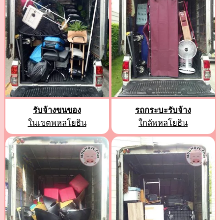
รับจ้างขนของ
รถกระบะรับจ้าง
ในเขตพหลโยธิน
ใกล้พหลโยธิน