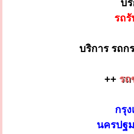
บร
รถร
บริการ รถกร
++
รถ
กรุง
นครปฐม 