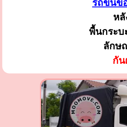
รถขนขอ
หลั
พื้นกระบ
ลักษ
กั