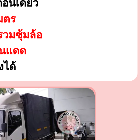
อนเดียว
มตร
รวมซุ้มล้อ
ันแดด
ได้