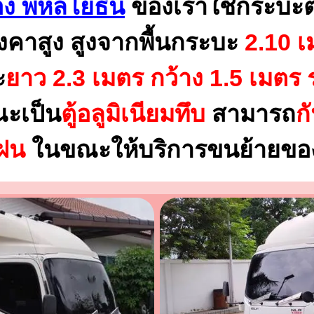
ง พหลโยธิน
ของเราใช้กระบะต
งคาสูง สูงจากพื้นกระบะ
2.10 เ
ะ
ยาว 2.3 เมตร
กว้าง 1.5 เมตร 
ณะเป็น
ตู้อลูมิเนียมทึบ
สามารถ
ก
นฝน
ในขณะให้บริการขนย้ายของ