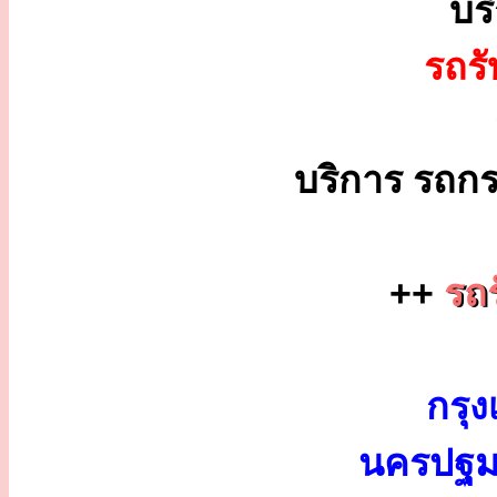
บร
รถร
บริการ รถกร
++
รถ
กรุง
นครปฐม 