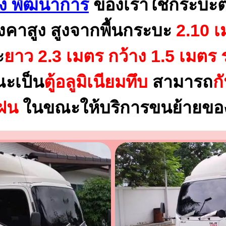
าง พัฒนาการ
ของเราใช้กระบะต
งคาสูง สูงจากพื้นกระบะ
2.10 เ
ะ
ยาว 2.3 เมตร
กว้าง 1.5 เมตร 
ณะเป็น
ตู้อลูมิเนียมทึบ
สามารถ
ก
นฝน
ในขณะให้บริการขนย้ายของ