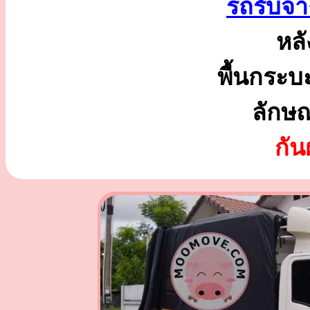
รถรับจ้
หลั
พื้นกระบ
ลักษ
กั