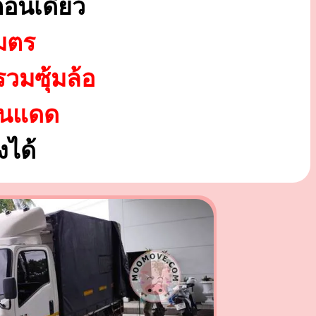
อนเดียว
มตร
รวมซุ้มล้อ
ันแดด
ได้