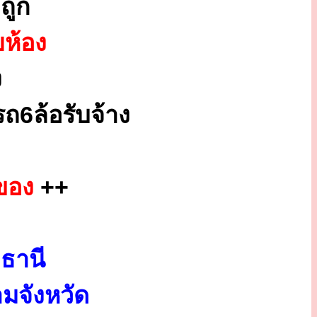
ถูก
ยห้อง
ง
ถ6ล้อรับจ้าง
ของ
++
ธานี
มจังหวัด