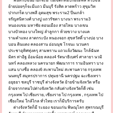
พื้นที่รับขนย้ายก็จะมี ในเขตกทมปริมณฑล ที่ไปขน
ย้ายบ่อยๆก็จะมีแถว มีนบุรี รังสิต ลาดพร้าว สุขุมวิท
ปากเกร็ด บางพลี อุดมสุข พระราม2 ปิ่นเกล้า
จรัญสนิทวงศ์ บางปู แถวรัชดา บางนา พระราม3
หนองแขม มหาชัย ดอนเมือง สายไหม บางเขน
บางบัวทอง บางใหญ่ ลำลูกกา ห้วยขวาง บางแค
รามคำแหง ลาดกระบัง หนองจอก สุขสวัสดิ์ บางบ่อ บาง
บอน ดินแดง คลองสาน อ่อนนุช โรจนะ นวนคร
ประชาอุทิศทุ่งครุ สามพราน แถวแจ้งวัฒนะ ใกล้ฉันท
มิตร ท่าอิฐ อ้อมน้อย คลอง4 รัตนาธิเบศร์ ศาลายา นวมิ
นทร์ คลองหลวง นครนายก พัฒนาการ รามอินทรา บาง
แสน บางซื่อ คลอง6 สะพานใหม่ สะพานควาย กรุงเทพ
นนทบุรี สมุทรปราการ ปทุมธานี นครปฐม ฉะเชิงเทรา
อยุธยา ชลบุรี ราชบุรี ต่างจังหวัด ย้ายข้ามจังหวัด หรือ
ย้ายจากกทมไปต่างจังหวัด กลับต่างจังหวัดก็ดี เช่น
กรุงเทพ ไป เชียงราย, เชียงราย ไป กรุงเทพ , กรุงเทพ ไป
เชียงใหม่ ใกล้ไกล ทั่วไทย เราก็มีบริการครับ
ต่างจังหวัดก็มี ระยอง ขอนแก่น พิษณุโลก สุพรรณบุรี