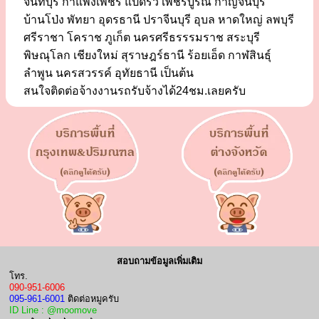
จันทบุรี กำแพงเพชร แปดริ้ว เพชรบูรณ์ กาญจนบุรี
บ้านโป่ง พัทยา อุดรธานี ปราจีนบุรี อุบล หาดใหญ่ ลพบุรี
ศรีราชา โคราช ภูเก็ต นครศรีธรรรมราช สระบุรี
พิษณุโลก เชียงใหม่ สุราษฎร์ธานี ร้อยเอ็ด กาฬสินธุ์
ลำพูน นครสวรรค์ อุทัยธานี เป็นต้น
สนใจติดต่อจ้างงานรถรับจ้างได้24ชม.เลยครับ
สอบถามข้อมูลเพิ่มเติม
โทร.
090-951-6006
095-961-6001
ติดต่อหมูครับ
ID Line : @moomove