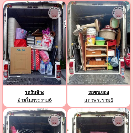
รถรับจ้าง
รถขนของ
ย้ายในพระราม6
แถวพระราม6