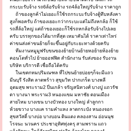
กระบะรับจ้าง รถ6ล้อรับจ้าง รถ4ล้อใหญ่รับจ้าง ราคาถูก
ถ้าของลูกค้าไม่เยอะก็ใช้รถกระบะรับจ้างตู้ทึบหลังคา
สูงก็พอครับ ถ้าของเยอะกว่ากระบะแต่ไม่ถึงหกล้อ ก็ใช้
รถสี่ล้อใหญ่ แต่ถ้าของเยอะก็ใช้รถหกล้อรับจ้างไปเลย
ครับ บรรทุกของได้มากที่สุด เหมาคันได้ ราคาเท่าไหร่
ค่าขนส่งค่าขนย้ายก็จะขึ้นอยู่กับระยะทางด้วยครับ
ทีมงานหมูมูฟรับขนของย้ายบ้านย้ายหอย้ายห้องย้าย
คอนโดทั่วไป ย้ายออฟฟิต สำนักงาน รับส่งของ รับงาน
บริษัท บริการดี เชื่อถือได้ครับ
ในเขตกทมปริมณฑล ที่ไปขนย้ายบ่อยๆก็จะมีแถว
มีนบุรี รังสิต ลาดพร้าว สุขุมวิท ปากเกร็ด บางพลี
อุดมสุข พระราม2 ปิ่นเกล้า จรัญสนิทวงศ์ บางปู แถวรัช
ดา บางนา พระราม3 หนองแขม มหาชัย ดอนเมือง
สายไหม บางเขน บางบัวทอง บางใหญ่ ลำลูกกา
ห้วยขวาง บางแค รามคำแหง ลาดกระบัง หนองจอก
สุขสวัสดิ์ บางบ่อ บางบอน ดินแดง คลองสาน อ่อนนุช
โรจนะ นวนคร ประชาอุทิศทุ่งครุ สามพราน แถว