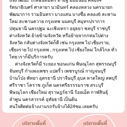
แจ้งวัฒนะ ใกล้ฉันทมิตร ท่าอิฐ อ้อมน้อย คลอง4
รัตนาธิเบศร์ ศาลายา นวมินทร์ คลองหลวง นครนายก
พัฒนาการ รามอินทรา บางแสน บางซื่อ คลอง6 สะพาน
ใหม่ สะพานควาย กรุงเทพ นนทบุรี สมุทรปราการ
ปทุมธานี นครปฐม ฉะเชิงเทรา อยุธยา ชลบุรี ราชบุรี
ต่างจังหวัด ย้ายข้ามจังหวัด หรือย้ายจากกทมไปต่าง
จังหวัด กลับต่างจังหวัดก็ดี เช่น กรุงเทพ ไป เชียงราย,
เชียงราย ไป กรุงเทพ , กรุงเทพ ไป เชียงใหม่ ใกล้ไกล ทั่ว
ไทย เราก็มีบริการครับ
ต่างจังหวัดก็มี ระยอง ขอนแก่น พิษณุโลก สุพรรณบุรี
จันทบุรี กำแพงเพชร แปดริ้ว เพชรบูรณ์ กาญจนบุรี
บ้านโป่ง พัทยา อุดรธานี ปราจีนบุรี อุบล หาดใหญ่ ลพบุรี
ศรีราชา โคราช ภูเก็ต นครศรีธรรรมราช สระบุรี
พิษณุโลก เชียงใหม่ สุราษฎร์ธานี ร้อยเอ็ด กาฬสินธุ์
ลำพูน นครสวรรค์ อุทัยธานี เป็นต้น
สนใจติดต่อจ้างงานรถรับจ้างได้24ชม.เลยครับ