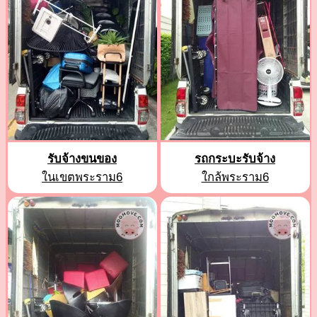
รับจ้างขนของ
รถกระบะรับจ้าง
ในเขตพระราม6
ใกล้พระราม6