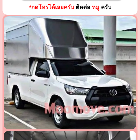
*กดโทรได้เลยครับ
ติดต่อ
หมู
ครับ