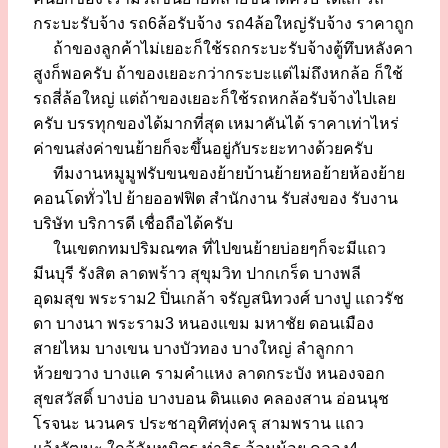
กระบะรับจ้าง รถ6ล้อรับจ้าง รถ4ล้อใหญ่รับจ้าง ราคาถูก
ถ้าของลูกค้าไม่เยอะก็ใช้รถกระบะรับจ้างตู้ทึบหลังคา
สูงก็พอครับ ถ้าของเยอะกว่ากระบะแต่ไม่ถึงหกล้อ ก็ใช้
รถสี่ล้อใหญ่ แต่ถ้าของเยอะก็ใช้รถหกล้อรับจ้างไปเลย
ครับ บรรทุกของได้มากที่สุด เหมาคันได้ ราคาเท่าไหร่
ค่าขนส่งค่าขนย้ายก็จะขึ้นอยู่กับระยะทางด้วยครับ
ทีมงานหมูมูฟรับขนของย้ายบ้านย้ายหอย้ายห้องย้าย
คอนโดทั่วไป ย้ายออฟฟิต สำนักงาน รับส่งของ รับงาน
บริษัท บริการดี เชื่อถือได้ครับ
ในเขตกทมปริมณฑล ที่ไปขนย้ายบ่อยๆก็จะมีแถว
มีนบุรี รังสิต ลาดพร้าว สุขุมวิท ปากเกร็ด บางพลี
อุดมสุข พระราม2 ปิ่นเกล้า จรัญสนิทวงศ์ บางปู แถวรัช
ดา บางนา พระราม3 หนองแขม มหาชัย ดอนเมือง
สายไหม บางเขน บางบัวทอง บางใหญ่ ลำลูกกา
ห้วยขวาง บางแค รามคำแหง ลาดกระบัง หนองจอก
สุขสวัสดิ์ บางบ่อ บางบอน ดินแดง คลองสาน อ่อนนุช
โรจนะ นวนคร ประชาอุทิศทุ่งครุ สามพราน แถว