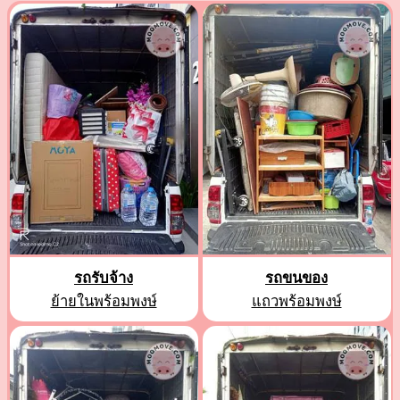
รถรับจ้าง
รถขนของ
ย้ายในพร้อมพงษ์
แถวพร้อมพงษ์