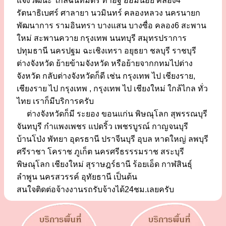
แจ้งวัฒนะ ใกล้ฉันทมิตร ท่าอิฐ อ้อมน้อย คลอง4
รัตนาธิเบศร์ ศาลายา นวมินทร์ คลองหลวง นครนายก
พัฒนาการ รามอินทรา บางแสน บางซื่อ คลอง6 สะพาน
ใหม่ สะพานควาย กรุงเทพ นนทบุรี สมุทรปราการ
ปทุมธานี นครปฐม ฉะเชิงเทรา อยุธยา ชลบุรี ราชบุรี
ต่างจังหวัด ย้ายข้ามจังหวัด หรือย้ายจากกทมไปต่าง
จังหวัด กลับต่างจังหวัดก็ดี เช่น กรุงเทพ ไป เชียงราย,
เชียงราย ไป กรุงเทพ , กรุงเทพ ไป เชียงใหม่ ใกล้ไกล ทั่ว
ไทย เราก็มีบริการครับ
ต่างจังหวัดก็มี ระยอง ขอนแก่น พิษณุโลก สุพรรณบุรี
จันทบุรี กำแพงเพชร แปดริ้ว เพชรบูรณ์ กาญจนบุรี
บ้านโป่ง พัทยา อุดรธานี ปราจีนบุรี อุบล หาดใหญ่ ลพบุรี
ศรีราชา โคราช ภูเก็ต นครศรีธรรรมราช สระบุรี
พิษณุโลก เชียงใหม่ สุราษฎร์ธานี ร้อยเอ็ด กาฬสินธุ์
ลำพูน นครสวรรค์ อุทัยธานี เป็นต้น
สนใจติดต่อจ้างงานรถรับจ้างได้24ชม.เลยครับ