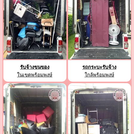
รับจ้างขนของ
รถกระบะรับจ้าง
ในเขตพร้อมพงษ์
ใกล้พร้อมพงษ์