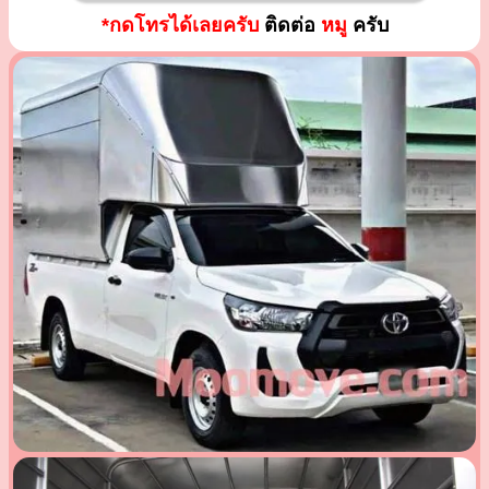
*กดโทรได้เลยครับ
ติดต่อ
หมู
ครับ