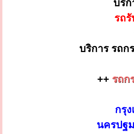
บริ
รถร
บริการ รถกร
++
รถกร
กรุง
นครปฐม 