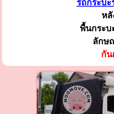
รถกระบะร
หลั
พื้นกระบ
ลักษ
กั