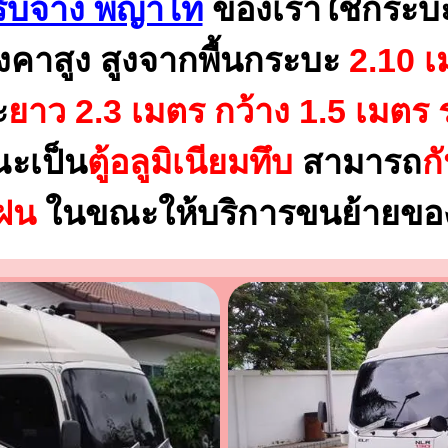
ับจ้าง พญาไท
ของเราใช้กระบ
งคาสูง สูงจากพื้นกระบะ
2.10 เ
ะ
ยาว 2.3 เมตร
กว้าง 1.5 เมตร 
ณะเป็น
ตู้อลูมิเนียมทึบ
สามารถ
ก
นฝน
ในขณะให้บริการขนย้ายของ