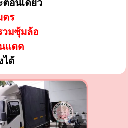
ะตอนเดียว
มตร
รวมซุ้มล้อ
ันแดด
ได้