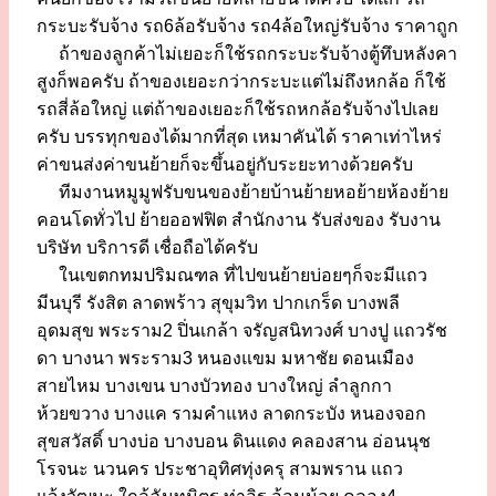
กระบะรับจ้าง รถ6ล้อรับจ้าง รถ4ล้อใหญ่รับจ้าง ราคาถูก
ถ้าของลูกค้าไม่เยอะก็ใช้รถกระบะรับจ้างตู้ทึบหลังคา
สูงก็พอครับ ถ้าของเยอะกว่ากระบะแต่ไม่ถึงหกล้อ ก็ใช้
รถสี่ล้อใหญ่ แต่ถ้าของเยอะก็ใช้รถหกล้อรับจ้างไปเลย
ครับ บรรทุกของได้มากที่สุด เหมาคันได้ ราคาเท่าไหร่
ค่าขนส่งค่าขนย้ายก็จะขึ้นอยู่กับระยะทางด้วยครับ
ทีมงานหมูมูฟรับขนของย้ายบ้านย้ายหอย้ายห้องย้าย
คอนโดทั่วไป ย้ายออฟฟิต สำนักงาน รับส่งของ รับงาน
บริษัท บริการดี เชื่อถือได้ครับ
ในเขตกทมปริมณฑล ที่ไปขนย้ายบ่อยๆก็จะมีแถว
มีนบุรี รังสิต ลาดพร้าว สุขุมวิท ปากเกร็ด บางพลี
อุดมสุข พระราม2 ปิ่นเกล้า จรัญสนิทวงศ์ บางปู แถวรัช
ดา บางนา พระราม3 หนองแขม มหาชัย ดอนเมือง
สายไหม บางเขน บางบัวทอง บางใหญ่ ลำลูกกา
ห้วยขวาง บางแค รามคำแหง ลาดกระบัง หนองจอก
สุขสวัสดิ์ บางบ่อ บางบอน ดินแดง คลองสาน อ่อนนุช
โรจนะ นวนคร ประชาอุทิศทุ่งครุ สามพราน แถว