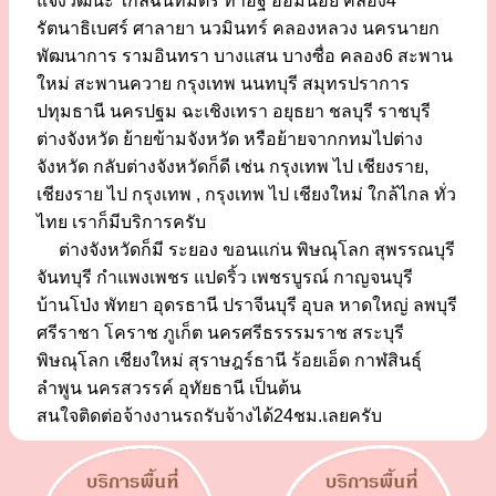
แจ้งวัฒนะ ใกล้ฉันทมิตร ท่าอิฐ อ้อมน้อย คลอง4
รัตนาธิเบศร์ ศาลายา นวมินทร์ คลองหลวง นครนายก
พัฒนาการ รามอินทรา บางแสน บางซื่อ คลอง6 สะพาน
ใหม่ สะพานควาย กรุงเทพ นนทบุรี สมุทรปราการ
ปทุมธานี นครปฐม ฉะเชิงเทรา อยุธยา ชลบุรี ราชบุรี
ต่างจังหวัด ย้ายข้ามจังหวัด หรือย้ายจากกทมไปต่าง
จังหวัด กลับต่างจังหวัดก็ดี เช่น กรุงเทพ ไป เชียงราย,
เชียงราย ไป กรุงเทพ , กรุงเทพ ไป เชียงใหม่ ใกล้ไกล ทั่ว
ไทย เราก็มีบริการครับ
ต่างจังหวัดก็มี ระยอง ขอนแก่น พิษณุโลก สุพรรณบุรี
จันทบุรี กำแพงเพชร แปดริ้ว เพชรบูรณ์ กาญจนบุรี
บ้านโป่ง พัทยา อุดรธานี ปราจีนบุรี อุบล หาดใหญ่ ลพบุรี
ศรีราชา โคราช ภูเก็ต นครศรีธรรรมราช สระบุรี
พิษณุโลก เชียงใหม่ สุราษฎร์ธานี ร้อยเอ็ด กาฬสินธุ์
ลำพูน นครสวรรค์ อุทัยธานี เป็นต้น
สนใจติดต่อจ้างงานรถรับจ้างได้24ชม.เลยครับ