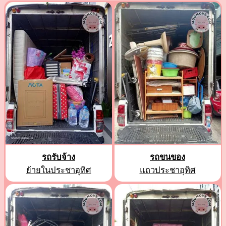
รถรับจ้าง
รถขนของ
ย้ายในประชาอุทิศ
แถวประชาอุทิศ