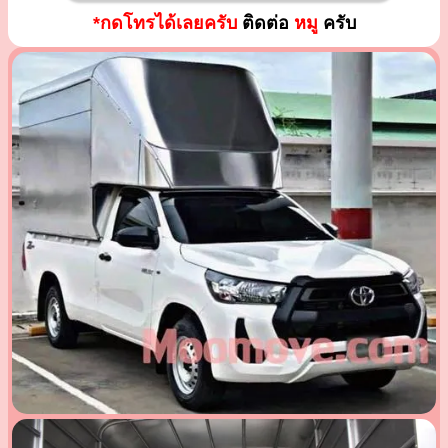
*กดโทรได้เลยครับ
ติดต่อ
หมู
ครับ