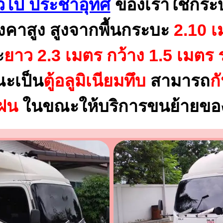
่วไป ประชาอุทิศ
ของเราใช้กระ
งคาสูง สูงจากพื้นกระบะ
2.10 เ
ะ
ยาว 2.3 เมตร
กว้าง 1.5 เมตร 
ณะเป็น
ตู้อลูมิเนียมทึบ
สามารถ
ก
นฝน
ในขณะให้บริการขนย้ายของ