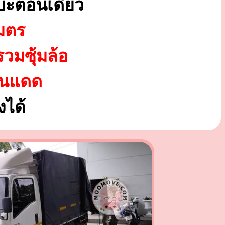
บะตอนเดียว
มตร
รวมซุ้มล้อ
ันแดด
ได้