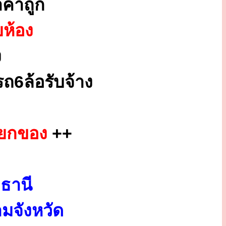
คาถูก
ยห้อง
ง
ถ6ล้อรับจ้าง
กยกของ
++
ธานี
มจังหวัด