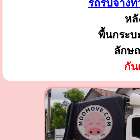
รถรับจ้างทั
หลั
พื้นกระบ
ลักษ
กั