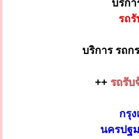
บริก
รถร
บริการ รถกร
++
รถรับจ
กรุง
นครปฐม 