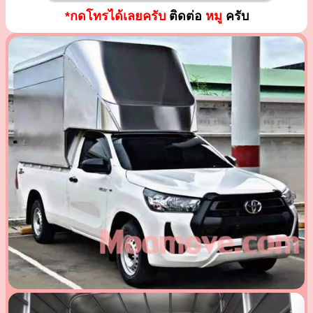
*กดโทรได้เลยครับ
ติดต่อ
หมู
ครับ