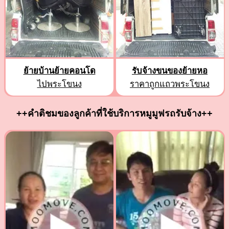
ย้ายบ้านย้ายคอนโด
รับจ้างขนของย้ายหอ
ไปพระโขนง
ราคาถูกแถวพระโขนง
++คำติชมของลูกค้าที่ใช้บริการหมูมูฟรถรับจ้าง++