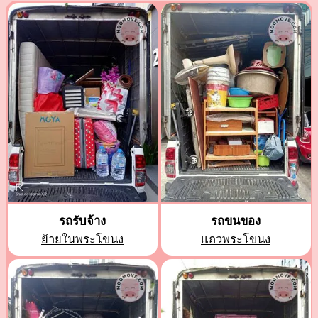
รถรับจ้าง
รถขนของ
ย้ายในพระโขนง
แถวพระโขนง