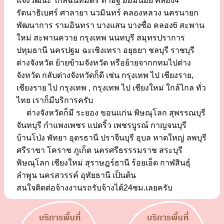
แจ้งวัฒนะ ใกล้ฉันทมิตร ท่าอิฐ อ้อมน้อย คลอง4
รัตนาธิเบศร์ ศาลายา นวมินทร์ คลองหลวง นครนายก
พัฒนาการ รามอินทรา บางแสน บางซื่อ คลอง6 สะพาน
ใหม่ สะพานควาย กรุงเทพ นนทบุรี สมุทรปราการ
ปทุมธานี นครปฐม ฉะเชิงเทรา อยุธยา ชลบุรี ราชบุรี
ต่างจังหวัด ย้ายข้ามจังหวัด หรือย้ายจากกทมไปต่าง
จังหวัด กลับต่างจังหวัดก็ดี เช่น กรุงเทพ ไป เชียงราย,
เชียงราย ไป กรุงเทพ , กรุงเทพ ไป เชียงใหม่ ใกล้ไกล ทั่ว
ไทย เราก็มีบริการครับ
ต่างจังหวัดก็มี ระยอง ขอนแก่น พิษณุโลก สุพรรณบุรี
จันทบุรี กำแพงเพชร แปดริ้ว เพชรบูรณ์ กาญจนบุรี
บ้านโป่ง พัทยา อุดรธานี ปราจีนบุรี อุบล หาดใหญ่ ลพบุรี
ศรีราชา โคราช ภูเก็ต นครศรีธรรรมราช สระบุรี
พิษณุโลก เชียงใหม่ สุราษฎร์ธานี ร้อยเอ็ด กาฬสินธุ์
ลำพูน นครสวรรค์ อุทัยธานี เป็นต้น
สนใจติดต่อจ้างงานรถรับจ้างได้24ชม.เลยครับ