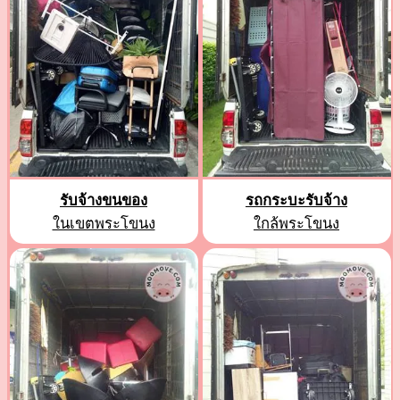
รับจ้างขนของ
รถกระบะรับจ้าง
ในเขตพระโขนง
ใกล้พระโขนง