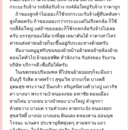
กระบะรับจ้าง รถ6ล้อรับจ้าง รถ4ล้อใหญ่รับจ้าง ราคาถูก
ถ้าของลูกค้าไม่เยอะก็ใช้รถกระบะรับจ้างตู้ทึบหลังคา
สูงก็พอครับ ถ้าของเยอะกว่ากระบะแต่ไม่ถึงหกล้อ ก็ใช้
รถสี่ล้อใหญ่ แต่ถ้าของเยอะก็ใช้รถหกล้อรับจ้างไปเลย
ครับ บรรทุกของได้มากที่สุด เหมาคันได้ ราคาเท่าไหร่
ค่าขนส่งค่าขนย้ายก็จะขึ้นอยู่กับระยะทางด้วยครับ
ทีมงานหมูมูฟรับขนของย้ายบ้านย้ายหอย้ายห้องย้าย
คอนโดทั่วไป ย้ายออฟฟิต สำนักงาน รับส่งของ รับงาน
บริษัท บริการดี เชื่อถือได้ครับ
ในเขตกทมปริมณฑล ที่ไปขนย้ายบ่อยๆก็จะมีแถว
มีนบุรี รังสิต ลาดพร้าว สุขุมวิท ปากเกร็ด บางพลี
อุดมสุข พระราม2 ปิ่นเกล้า จรัญสนิทวงศ์ บางปู แถวรัช
ดา บางนา พระราม3 หนองแขม มหาชัย ดอนเมือง
สายไหม บางเขน บางบัวทอง บางใหญ่ ลำลูกกา
ห้วยขวาง บางแค รามคำแหง ลาดกระบัง หนองจอก
สุขสวัสดิ์ บางบ่อ บางบอน ดินแดง คลองสาน อ่อนนุช
โรจนะ นวนคร ประชาอุทิศทุ่งครุ สามพราน แถว