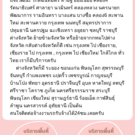
แจ้งวัฒนะ ใกล้ฉันทมิตร ท่าอิฐ อ้อมน้อย คลอง4
รัตนาธิเบศร์ ศาลายา นวมินทร์ คลองหลวง นครนายก
พัฒนาการ รามอินทรา บางแสน บางซื่อ คลอง6 สะพาน
ใหม่ สะพานควาย กรุงเทพ นนทบุรี สมุทรปราการ
ปทุมธานี นครปฐม ฉะเชิงเทรา อยุธยา ชลบุรี ราชบุรี
ต่างจังหวัด ย้ายข้ามจังหวัด หรือย้ายจากกทมไปต่าง
จังหวัด กลับต่างจังหวัดก็ดี เช่น กรุงเทพ ไป เชียงราย,
เชียงราย ไป กรุงเทพ , กรุงเทพ ไป เชียงใหม่ ใกล้ไกล ทั่ว
ไทย เราก็มีบริการครับ
ต่างจังหวัดก็มี ระยอง ขอนแก่น พิษณุโลก สุพรรณบุรี
จันทบุรี กำแพงเพชร แปดริ้ว เพชรบูรณ์ กาญจนบุรี
บ้านโป่ง พัทยา อุดรธานี ปราจีนบุรี อุบล หาดใหญ่ ลพบุรี
ศรีราชา โคราช ภูเก็ต นครศรีธรรรมราช สระบุรี
พิษณุโลก เชียงใหม่ สุราษฎร์ธานี ร้อยเอ็ด กาฬสินธุ์
ลำพูน นครสวรรค์ อุทัยธานี เป็นต้น
สนใจติดต่อจ้างงานรถรับจ้างได้24ชม.เลยครับ