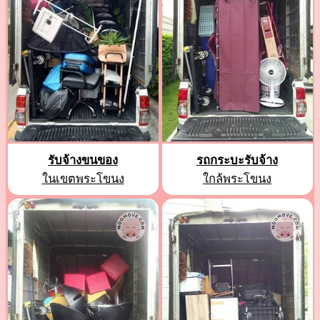
รับจ้างขนของ
รถกระบะรับจ้าง
ในเขตพระโขนง
ใกล้พระโขนง