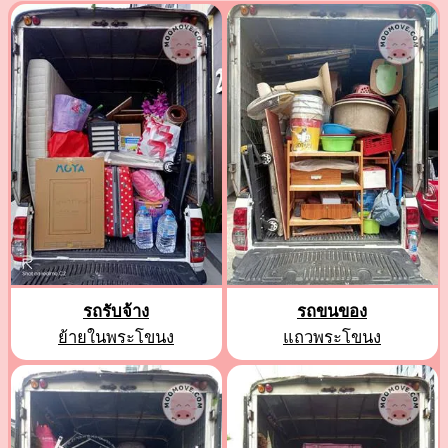
รถรับจ้าง
รถขนของ
ย้ายในพระโขนง
แถวพระโขนง