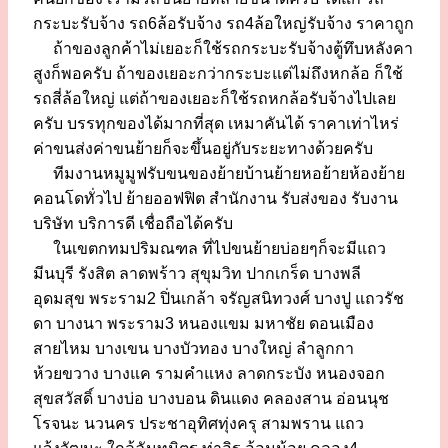
กระบะรับจ้าง รถ6ล้อรับจ้าง รถ4ล้อใหญ่รับจ้าง ราคาถูก
ถ้าของลูกค้าไม่เยอะก็ใช้รถกระบะรับจ้างตู้ทึบหลังคา
สูงก็พอครับ ถ้าของเยอะกว่ากระบะแต่ไม่ถึงหกล้อ ก็ใช้
รถสี่ล้อใหญ่ แต่ถ้าของเยอะก็ใช้รถหกล้อรับจ้างไปเลย
ครับ บรรทุกของได้มากที่สุด เหมาคันได้ ราคาเท่าไหร่
ค่าขนส่งค่าขนย้ายก็จะขึ้นอยู่กับระยะทางด้วยครับ
ทีมงานหมูมูฟรับขนของย้ายบ้านย้ายหอย้ายห้องย้าย
คอนโดทั่วไป ย้ายออฟฟิต สำนักงาน รับส่งของ รับงาน
บริษัท บริการดี เชื่อถือได้ครับ
ในเขตกทมปริมณฑล ที่ไปขนย้ายบ่อยๆก็จะมีแถว
มีนบุรี รังสิต ลาดพร้าว สุขุมวิท ปากเกร็ด บางพลี
อุดมสุข พระราม2 ปิ่นเกล้า จรัญสนิทวงศ์ บางปู แถวรัช
ดา บางนา พระราม3 หนองแขม มหาชัย ดอนเมือง
สายไหม บางเขน บางบัวทอง บางใหญ่ ลำลูกกา
ห้วยขวาง บางแค รามคำแหง ลาดกระบัง หนองจอก
สุขสวัสดิ์ บางบ่อ บางบอน ดินแดง คลองสาน อ่อนนุช
โรจนะ นวนคร ประชาอุทิศทุ่งครุ สามพราน แถว