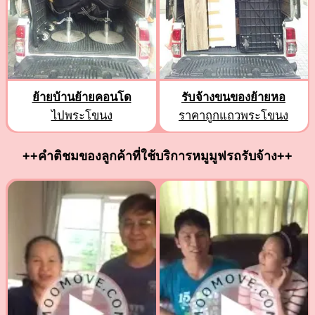
ย้ายบ้านย้ายคอนโด
รับจ้างขนของย้ายหอ
ไปพระโขนง
ราคาถูกแถวพระโขนง
++คำติชมของลูกค้าที่ใช้บริการหมูมูฟรถรับจ้าง++