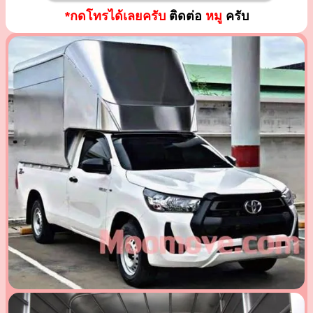
*กดโทรได้เลยครับ
ติดต่อ
หมู
ครับ