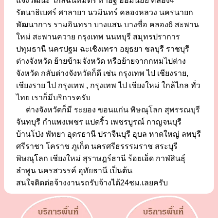
แจ้งวัฒนะ ใกล้ฉันทมิตร ท่าอิฐ อ้อมน้อย คลอง4
รัตนาธิเบศร์ ศาลายา นวมินทร์ คลองหลวง นครนายก
พัฒนาการ รามอินทรา บางแสน บางซื่อ คลอง6 สะพาน
ใหม่ สะพานควาย กรุงเทพ นนทบุรี สมุทรปราการ
ปทุมธานี นครปฐม ฉะเชิงเทรา อยุธยา ชลบุรี ราชบุรี
ต่างจังหวัด ย้ายข้ามจังหวัด หรือย้ายจากกทมไปต่าง
จังหวัด กลับต่างจังหวัดก็ดี เช่น กรุงเทพ ไป เชียงราย,
เชียงราย ไป กรุงเทพ , กรุงเทพ ไป เชียงใหม่ ใกล้ไกล ทั่ว
ไทย เราก็มีบริการครับ
ต่างจังหวัดก็มี ระยอง ขอนแก่น พิษณุโลก สุพรรณบุรี
จันทบุรี กำแพงเพชร แปดริ้ว เพชรบูรณ์ กาญจนบุรี
บ้านโป่ง พัทยา อุดรธานี ปราจีนบุรี อุบล หาดใหญ่ ลพบุรี
ศรีราชา โคราช ภูเก็ต นครศรีธรรรมราช สระบุรี
พิษณุโลก เชียงใหม่ สุราษฎร์ธานี ร้อยเอ็ด กาฬสินธุ์
ลำพูน นครสวรรค์ อุทัยธานี เป็นต้น
สนใจติดต่อจ้างงานรถรับจ้างได้24ชม.เลยครับ