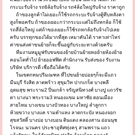
กระบะรับจ้าง รถ6ล้อรับจ้าง รถ4ล้อใหญ่รับจ้าง ราคาถูก
ถ้าของลูกค้าไม่เยอะก็ใช้รถกระบะรับจ้างตู้ทึบหลังคา
สูงก็พอครับ ถ้าของเยอะกว่ากระบะแต่ไม่ถึงหกล้อ ก็ใช้
รถสี่ล้อใหญ่ แต่ถ้าของเยอะก็ใช้รถหกล้อรับจ้างไปเลย
ครับ บรรทุกของได้มากที่สุด เหมาคันได้ ราคาเท่าไหร่
ค่าขนส่งค่าขนย้ายก็จะขึ้นอยู่กับระยะทางด้วยครับ
ทีมงานหมูมูฟรับขนของย้ายบ้านย้ายหอย้ายห้องย้าย
คอนโดทั่วไป ย้ายออฟฟิต สำนักงาน รับส่งของ รับงาน
บริษัท บริการดี เชื่อถือได้ครับ
ในเขตกทมปริมณฑล ที่ไปขนย้ายบ่อยๆก็จะมีแถว
มีนบุรี รังสิต ลาดพร้าว สุขุมวิท ปากเกร็ด บางพลี
อุดมสุข พระราม2 ปิ่นเกล้า จรัญสนิทวงศ์ บางปู แถวรัช
ดา บางนา พระราม3 หนองแขม มหาชัย ดอนเมือง
สายไหม บางเขน บางบัวทอง บางใหญ่ ลำลูกกา
ห้วยขวาง บางแค รามคำแหง ลาดกระบัง หนองจอก
สุขสวัสดิ์ บางบ่อ บางบอน ดินแดง คลองสาน อ่อนนุช
โรจนะ นวนคร ประชาอุทิศทุ่งครุ สามพราน แถว