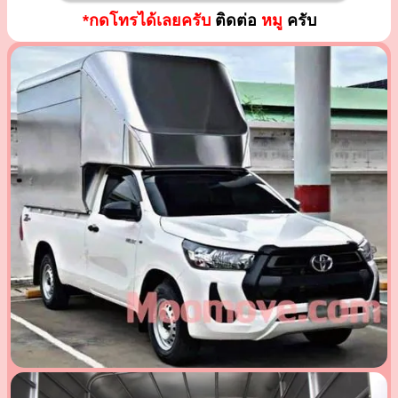
*กดโทรได้เลยครับ
ติดต่อ
หมู
ครับ