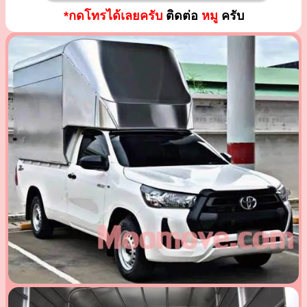
*กดโทรได้เลยครับ
ติดต่อ
หมู
ครับ