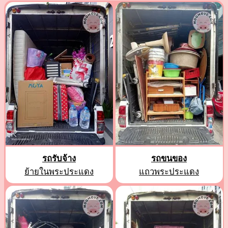
รถรับจ้าง
รถขนของ
ย้ายในพระประแดง
แถวพระประแดง