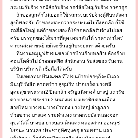
กระบะรับจ้าง รถ6ล้อรับจ้าง รถ4ล้อใหญ่รับจ้าง ราคาถูก
ถ้าของลูกค้าไม่เยอะก็ใช้รถกระบะรับจ้างตู้ทึบหลังคา
สูงก็พอครับ ถ้าของเยอะกว่ากระบะแต่ไม่ถึงหกล้อ ก็ใช้
รถสี่ล้อใหญ่ แต่ถ้าของเยอะก็ใช้รถหกล้อรับจ้างไปเลย
ครับ บรรทุกของได้มากที่สุด เหมาคันได้ ราคาเท่าไหร่
ค่าขนส่งค่าขนย้ายก็จะขึ้นอยู่กับระยะทางด้วยครับ
ทีมงานหมูมูฟรับขนของย้ายบ้านย้ายหอย้ายห้องย้าย
คอนโดทั่วไป ย้ายออฟฟิต สำนักงาน รับส่งของ รับงาน
บริษัท บริการดี เชื่อถือได้ครับ
ในเขตกทมปริมณฑล ที่ไปขนย้ายบ่อยๆก็จะมีแถว
มีนบุรี รังสิต ลาดพร้าว สุขุมวิท ปากเกร็ด บางพลี
อุดมสุข พระราม2 ปิ่นเกล้า จรัญสนิทวงศ์ บางปู แถวรัช
ดา บางนา พระราม3 หนองแขม มหาชัย ดอนเมือง
สายไหม บางเขน บางบัวทอง บางใหญ่ ลำลูกกา
ห้วยขวาง บางแค รามคำแหง ลาดกระบัง หนองจอก
สุขสวัสดิ์ บางบ่อ บางบอน ดินแดง คลองสาน อ่อนนุช
โรจนะ นวนคร ประชาอุทิศทุ่งครุ สามพราน แถว