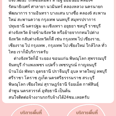
แจ้งวัฒนะ ใกล้ฉันทมิตร ท่าอิฐ อ้อมน้อย คลอง4
รัตนาธิเบศร์ ศาลายา นวมินทร์ คลองหลวง นครนายก
พัฒนาการ รามอินทรา บางแสน บางซื่อ คลอง6 สะพาน
ใหม่ สะพานควาย กรุงเทพ นนทบุรี สมุทรปราการ
ปทุมธานี นครปฐม ฉะเชิงเทรา อยุธยา ชลบุรี ราชบุรี
ต่างจังหวัด ย้ายข้ามจังหวัด หรือย้ายจากกทมไปต่าง
จังหวัด กลับต่างจังหวัดก็ดี เช่น กรุงเทพ ไป เชียงราย,
เชียงราย ไป กรุงเทพ , กรุงเทพ ไป เชียงใหม่ ใกล้ไกล ทั่ว
ไทย เราก็มีบริการครับ
ต่างจังหวัดก็มี ระยอง ขอนแก่น พิษณุโลก สุพรรณบุรี
จันทบุรี กำแพงเพชร แปดริ้ว เพชรบูรณ์ กาญจนบุรี
บ้านโป่ง พัทยา อุดรธานี ปราจีนบุรี อุบล หาดใหญ่ ลพบุรี
ศรีราชา โคราช ภูเก็ต นครศรีธรรรมราช สระบุรี
พิษณุโลก เชียงใหม่ สุราษฎร์ธานี ร้อยเอ็ด กาฬสินธุ์
ลำพูน นครสวรรค์ อุทัยธานี เป็นต้น
สนใจติดต่อจ้างงานรถรับจ้างได้24ชม.เลยครับ