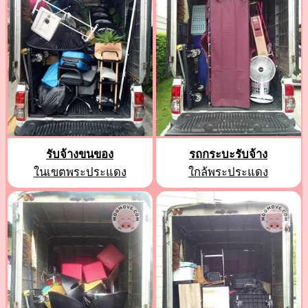
รับจ้างขนของ
รถกระบะรับจ้าง
ในเขตพระประแดง
ใกล้พระประแดง