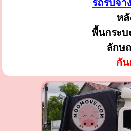
รถรับจ้
หลั
พื้นกระบ
ลักษ
กั