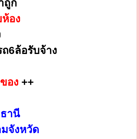
ถูก
ยห้อง
ง
ถ6ล้อรับจ้าง
กของ
++
ธานี
มจังหวัด