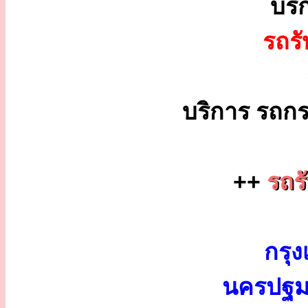
บริ
รถร
บริการ รถกร
++
รถร
กรุง
นครปฐม 