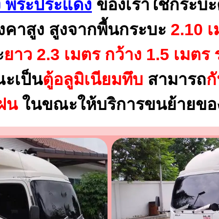
าง พระประแดง
ของเราใช้กระบะ
งคาสูง สูงจากพื้นกระบะ
2.10 เ
ะ
ยาว 2.3 เมตร
กว้าง 1.5 เมตร 
ณะเป็น
ตู้อลูมิเนียมทึบ
สามารถ
ก
นฝน
ในขณะให้บริการขนย้ายของ