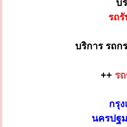
บร
รถร
บริการ รถกร
++
รถ
กรุง
นครปฐม 