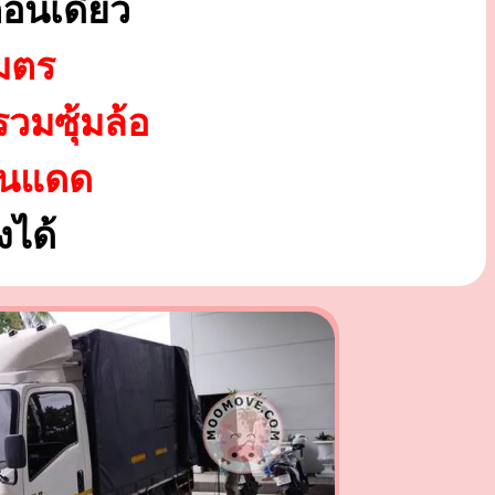
อนเดียว
มตร
รวมซุ้มล้อ
ันแดด
ได้