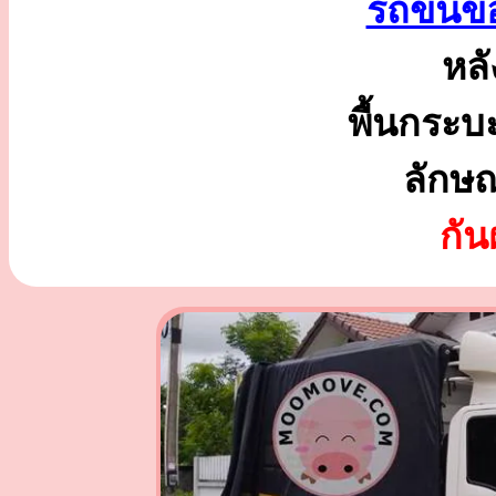
รถขนขอ
หลั
พื้นกระบ
ลักษ
กั