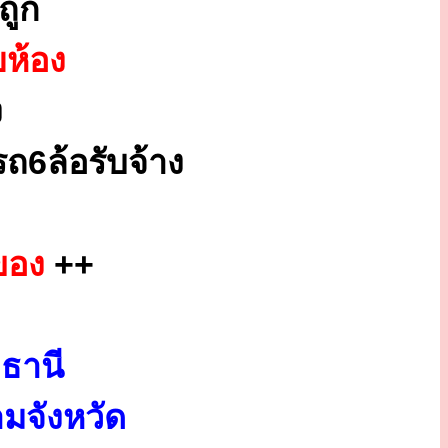
ถูก
ยห้อง
ง
ถ6ล้อรับจ้าง
ของ
++
ธานี
มจังหวัด