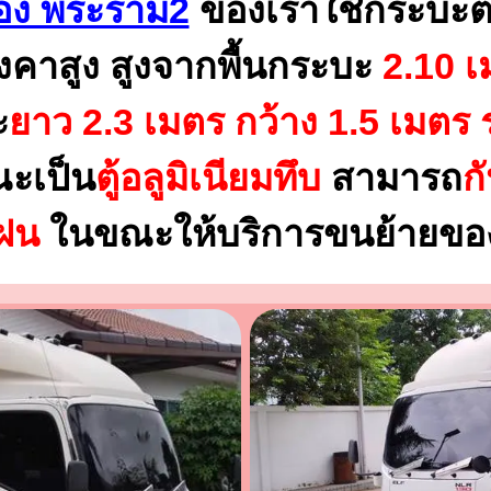
ง พระราม2
ของเราใช้กระบะต
งคาสูง สูงจากพื้นกระบะ
2.10 เ
ะ
ยาว 2.3 เมตร
กว้าง 1.5 เมตร 
ณะเป็น
ตู้อลูมิเนียมทึบ
สามารถ
ก
นฝน
ในขณะให้บริการขนย้ายของ