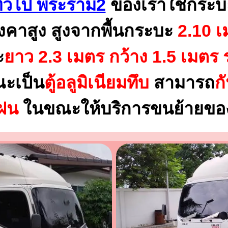
ทั่วไป พระราม2
ของเราใช้กระบ
งคาสูง สูงจากพื้นกระบะ
2.10 เ
ะ
ยาว 2.3 เมตร
กว้าง 1.5 เมตร 
ณะเป็น
ตู้อลูมิเนียมทึบ
สามารถ
ก
นฝน
ในขณะให้บริการขนย้ายของ