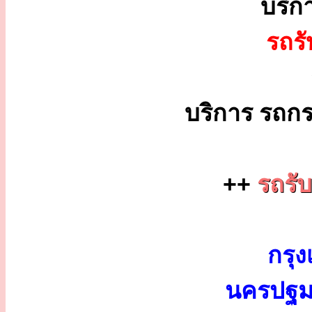
บริก
รถร
บริการ รถกร
++
รถรั
กรุง
นครปฐม 