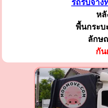
รถรับจ้าง
หลั
พื้นกระบ
ลักษ
กั