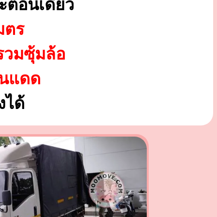
ะตอนเดียว
มตร
รวมซุ้มล้อ
ันแดด
ได้