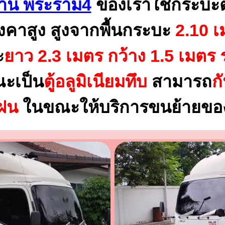
บ้าน พระราม4
ของเราใช้กระบะ
งคาสูง สูงจากพื้นกระบะ
2.10 เ
ะ
ยาว 2.3 เมตร
กว้าง 1.5 เมตร 
ณะเป็น
ตู้อลูมิเนียมทึบ
สามารถ
ก
นฝน
ในขณะให้บริการขนย้ายของ