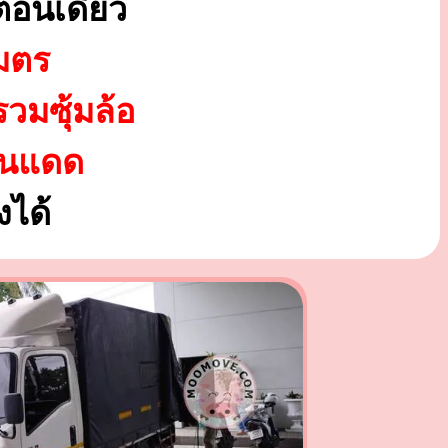
ตอนเดียว
มตร
รวมซุ้มล้อ
ันแดด
ได้