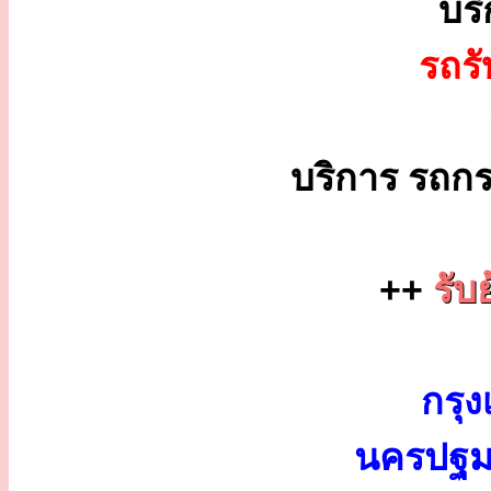
บร
รถร
บริการ รถกร
++
รับ
กรุง
นครปฐม 