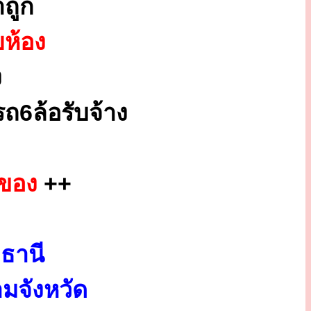
ถูก
ยห้อง
ง
ถ6ล้อรับจ้าง
กของ
++
ธานี
มจังหวัด