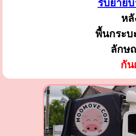
รับย้าย
หลั
พื้นกระบ
ลักษ
กั