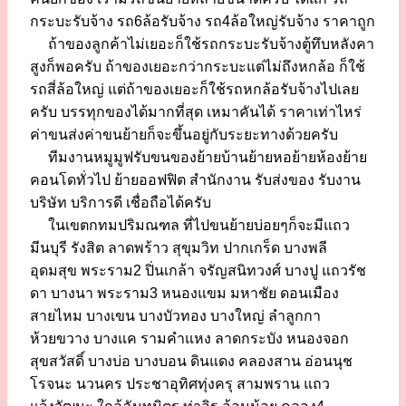
กระบะรับจ้าง รถ6ล้อรับจ้าง รถ4ล้อใหญ่รับจ้าง ราคาถูก
ถ้าของลูกค้าไม่เยอะก็ใช้รถกระบะรับจ้างตู้ทึบหลังคา
สูงก็พอครับ ถ้าของเยอะกว่ากระบะแต่ไม่ถึงหกล้อ ก็ใช้
รถสี่ล้อใหญ่ แต่ถ้าของเยอะก็ใช้รถหกล้อรับจ้างไปเลย
ครับ บรรทุกของได้มากที่สุด เหมาคันได้ ราคาเท่าไหร่
ค่าขนส่งค่าขนย้ายก็จะขึ้นอยู่กับระยะทางด้วยครับ
ทีมงานหมูมูฟรับขนของย้ายบ้านย้ายหอย้ายห้องย้าย
คอนโดทั่วไป ย้ายออฟฟิต สำนักงาน รับส่งของ รับงาน
บริษัท บริการดี เชื่อถือได้ครับ
ในเขตกทมปริมณฑล ที่ไปขนย้ายบ่อยๆก็จะมีแถว
มีนบุรี รังสิต ลาดพร้าว สุขุมวิท ปากเกร็ด บางพลี
อุดมสุข พระราม2 ปิ่นเกล้า จรัญสนิทวงศ์ บางปู แถวรัช
ดา บางนา พระราม3 หนองแขม มหาชัย ดอนเมือง
สายไหม บางเขน บางบัวทอง บางใหญ่ ลำลูกกา
ห้วยขวาง บางแค รามคำแหง ลาดกระบัง หนองจอก
สุขสวัสดิ์ บางบ่อ บางบอน ดินแดง คลองสาน อ่อนนุช
โรจนะ นวนคร ประชาอุทิศทุ่งครุ สามพราน แถว