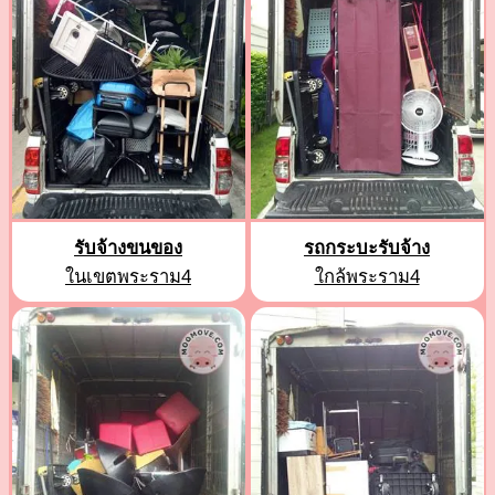
รับจ้างขนของ
รถกระบะรับจ้าง
ในเขตพระราม4
ใกล้พระราม4