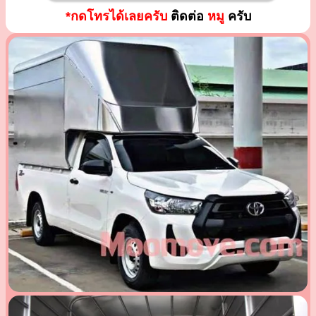
*กดโทรได้เลยครับ
ติดต่อ
หมู
ครับ