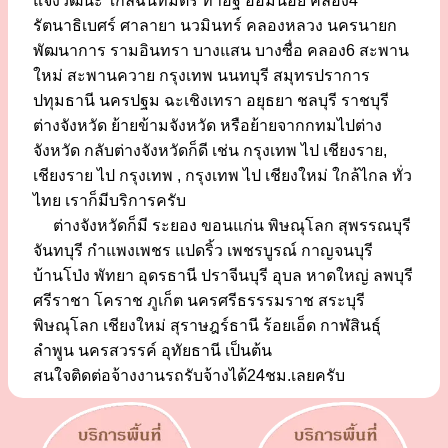
แจ้งวัฒนะ ใกล้ฉันทมิตร ท่าอิฐ อ้อมน้อย คลอง4
รัตนาธิเบศร์ ศาลายา นวมินทร์ คลองหลวง นครนายก
พัฒนาการ รามอินทรา บางแสน บางซื่อ คลอง6 สะพาน
ใหม่ สะพานควาย กรุงเทพ นนทบุรี สมุทรปราการ
ปทุมธานี นครปฐม ฉะเชิงเทรา อยุธยา ชลบุรี ราชบุรี
ต่างจังหวัด ย้ายข้ามจังหวัด หรือย้ายจากกทมไปต่าง
จังหวัด กลับต่างจังหวัดก็ดี เช่น กรุงเทพ ไป เชียงราย,
เชียงราย ไป กรุงเทพ , กรุงเทพ ไป เชียงใหม่ ใกล้ไกล ทั่ว
ไทย เราก็มีบริการครับ
ต่างจังหวัดก็มี ระยอง ขอนแก่น พิษณุโลก สุพรรณบุรี
จันทบุรี กำแพงเพชร แปดริ้ว เพชรบูรณ์ กาญจนบุรี
บ้านโป่ง พัทยา อุดรธานี ปราจีนบุรี อุบล หาดใหญ่ ลพบุรี
ศรีราชา โคราช ภูเก็ต นครศรีธรรรมราช สระบุรี
พิษณุโลก เชียงใหม่ สุราษฎร์ธานี ร้อยเอ็ด กาฬสินธุ์
ลำพูน นครสวรรค์ อุทัยธานี เป็นต้น
สนใจติดต่อจ้างงานรถรับจ้างได้24ชม.เลยครับ