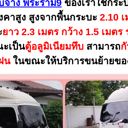
บจ้าง พระราม9
ของเราใช้กระ
งคาสูง สูงจากพื้นกระบะ
2.10 เ
ะ
ยาว 2.3 เมตร
กว้าง 1.5 เมตร 
ณะเป็น
ตู้อลูมิเนียมทึบ
สามารถ
ก
นฝน
ในขณะให้บริการขนย้ายของ