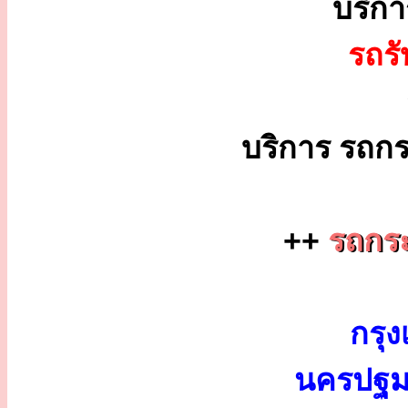
บริก
รถร
บริการ รถกร
++
รถกระ
กรุง
นครปฐม 