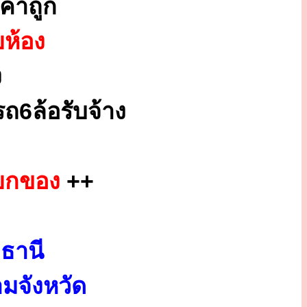
คาถูก
ยห้อง
ง
ถ6ล้อรับจ้าง
กยกของ
++
ธานี
มจังหวัด