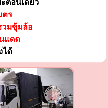
บะตอนเดียว
มตร
รวมซุ้มล้อ
ันแดด
ได้