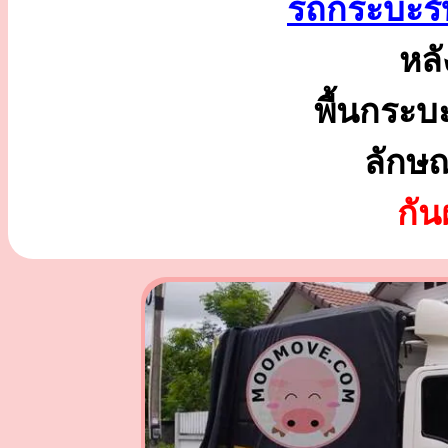
รถกระบะรั
หลั
พื้นกระบ
ลักษ
กั