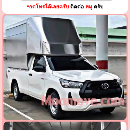
*กดโทรได้เลยครับ
ติดต่อ
หมู
ครับ