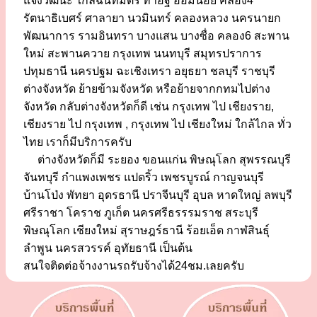
แจ้งวัฒนะ ใกล้ฉันทมิตร ท่าอิฐ อ้อมน้อย คลอง4
รัตนาธิเบศร์ ศาลายา นวมินทร์ คลองหลวง นครนายก
พัฒนาการ รามอินทรา บางแสน บางซื่อ คลอง6 สะพาน
ใหม่ สะพานควาย กรุงเทพ นนทบุรี สมุทรปราการ
ปทุมธานี นครปฐม ฉะเชิงเทรา อยุธยา ชลบุรี ราชบุรี
ต่างจังหวัด ย้ายข้ามจังหวัด หรือย้ายจากกทมไปต่าง
จังหวัด กลับต่างจังหวัดก็ดี เช่น กรุงเทพ ไป เชียงราย,
เชียงราย ไป กรุงเทพ , กรุงเทพ ไป เชียงใหม่ ใกล้ไกล ทั่ว
ไทย เราก็มีบริการครับ
ต่างจังหวัดก็มี ระยอง ขอนแก่น พิษณุโลก สุพรรณบุรี
จันทบุรี กำแพงเพชร แปดริ้ว เพชรบูรณ์ กาญจนบุรี
บ้านโป่ง พัทยา อุดรธานี ปราจีนบุรี อุบล หาดใหญ่ ลพบุรี
ศรีราชา โคราช ภูเก็ต นครศรีธรรรมราช สระบุรี
พิษณุโลก เชียงใหม่ สุราษฎร์ธานี ร้อยเอ็ด กาฬสินธุ์
ลำพูน นครสวรรค์ อุทัยธานี เป็นต้น
สนใจติดต่อจ้างงานรถรับจ้างได้24ชม.เลยครับ