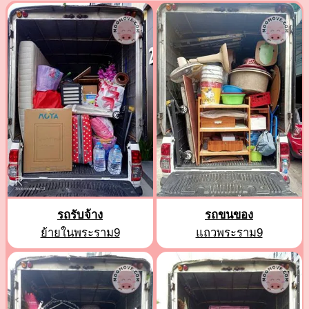
รถรับจ้าง
รถขนของ
ย้ายในพระราม9
แถวพระราม9