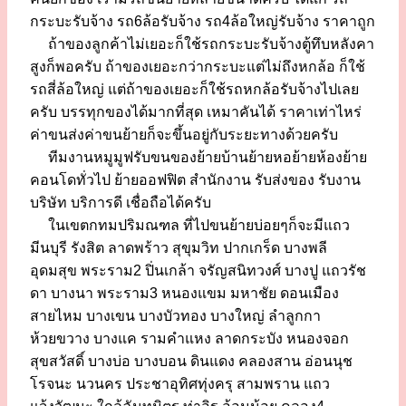
กระบะรับจ้าง รถ6ล้อรับจ้าง รถ4ล้อใหญ่รับจ้าง ราคาถูก
ถ้าของลูกค้าไม่เยอะก็ใช้รถกระบะรับจ้างตู้ทึบหลังคา
สูงก็พอครับ ถ้าของเยอะกว่ากระบะแต่ไม่ถึงหกล้อ ก็ใช้
รถสี่ล้อใหญ่ แต่ถ้าของเยอะก็ใช้รถหกล้อรับจ้างไปเลย
ครับ บรรทุกของได้มากที่สุด เหมาคันได้ ราคาเท่าไหร่
ค่าขนส่งค่าขนย้ายก็จะขึ้นอยู่กับระยะทางด้วยครับ
ทีมงานหมูมูฟรับขนของย้ายบ้านย้ายหอย้ายห้องย้าย
คอนโดทั่วไป ย้ายออฟฟิต สำนักงาน รับส่งของ รับงาน
บริษัท บริการดี เชื่อถือได้ครับ
ในเขตกทมปริมณฑล ที่ไปขนย้ายบ่อยๆก็จะมีแถว
มีนบุรี รังสิต ลาดพร้าว สุขุมวิท ปากเกร็ด บางพลี
อุดมสุข พระราม2 ปิ่นเกล้า จรัญสนิทวงศ์ บางปู แถวรัช
ดา บางนา พระราม3 หนองแขม มหาชัย ดอนเมือง
สายไหม บางเขน บางบัวทอง บางใหญ่ ลำลูกกา
ห้วยขวาง บางแค รามคำแหง ลาดกระบัง หนองจอก
สุขสวัสดิ์ บางบ่อ บางบอน ดินแดง คลองสาน อ่อนนุช
โรจนะ นวนคร ประชาอุทิศทุ่งครุ สามพราน แถว