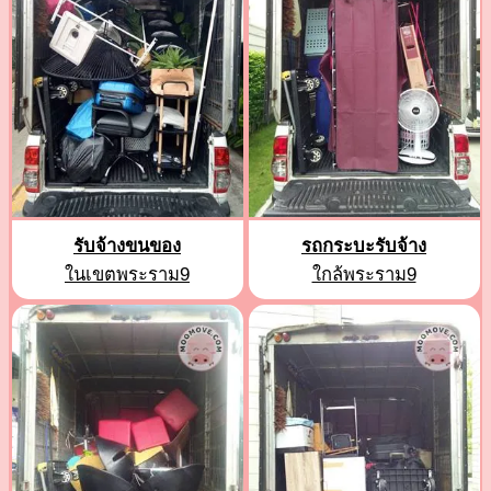
รับจ้างขนของ
รถกระบะรับจ้าง
ในเขตพระราม9
ใกล้พระราม9