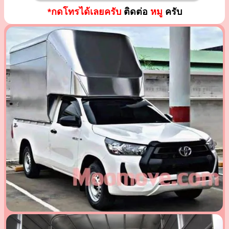
*กดโทรได้เลยครับ
ติดต่อ
หมู
ครับ