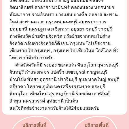
แจ้งวัฒนะ ใกล้ฉันทมิตร ท่าอิฐ อ้อมน้อย คลอง4
รัตนาธิเบศร์ ศาลายา นวมินทร์ คลองหลวง นครนายก
พัฒนาการ รามอินทรา บางแสน บางซื่อ คลอง6 สะพาน
ใหม่ สะพานควาย กรุงเทพ นนทบุรี สมุทรปราการ
ปทุมธานี นครปฐม ฉะเชิงเทรา อยุธยา ชลบุรี ราชบุรี
ต่างจังหวัด ย้ายข้ามจังหวัด หรือย้ายจากกทมไปต่าง
จังหวัด กลับต่างจังหวัดก็ดี เช่น กรุงเทพ ไป เชียงราย,
เชียงราย ไป กรุงเทพ , กรุงเทพ ไป เชียงใหม่ ใกล้ไกล ทั่ว
ไทย เราก็มีบริการครับ
ต่างจังหวัดก็มี ระยอง ขอนแก่น พิษณุโลก สุพรรณบุรี
จันทบุรี กำแพงเพชร แปดริ้ว เพชรบูรณ์ กาญจนบุรี
บ้านโป่ง พัทยา อุดรธานี ปราจีนบุรี อุบล หาดใหญ่ ลพบุรี
ศรีราชา โคราช ภูเก็ต นครศรีธรรรมราช สระบุรี
พิษณุโลก เชียงใหม่ สุราษฎร์ธานี ร้อยเอ็ด กาฬสินธุ์
ลำพูน นครสวรรค์ อุทัยธานี เป็นต้น
สนใจติดต่อจ้างงานรถรับจ้างได้24ชม.เลยครับ