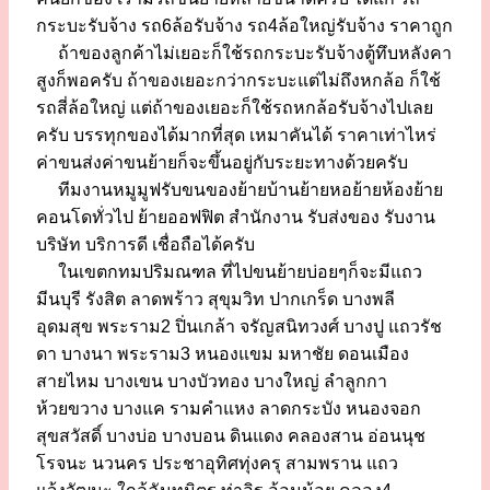
กระบะรับจ้าง รถ6ล้อรับจ้าง รถ4ล้อใหญ่รับจ้าง ราคาถูก
ถ้าของลูกค้าไม่เยอะก็ใช้รถกระบะรับจ้างตู้ทึบหลังคา
สูงก็พอครับ ถ้าของเยอะกว่ากระบะแต่ไม่ถึงหกล้อ ก็ใช้
รถสี่ล้อใหญ่ แต่ถ้าของเยอะก็ใช้รถหกล้อรับจ้างไปเลย
ครับ บรรทุกของได้มากที่สุด เหมาคันได้ ราคาเท่าไหร่
ค่าขนส่งค่าขนย้ายก็จะขึ้นอยู่กับระยะทางด้วยครับ
ทีมงานหมูมูฟรับขนของย้ายบ้านย้ายหอย้ายห้องย้าย
คอนโดทั่วไป ย้ายออฟฟิต สำนักงาน รับส่งของ รับงาน
บริษัท บริการดี เชื่อถือได้ครับ
ในเขตกทมปริมณฑล ที่ไปขนย้ายบ่อยๆก็จะมีแถว
มีนบุรี รังสิต ลาดพร้าว สุขุมวิท ปากเกร็ด บางพลี
อุดมสุข พระราม2 ปิ่นเกล้า จรัญสนิทวงศ์ บางปู แถวรัช
ดา บางนา พระราม3 หนองแขม มหาชัย ดอนเมือง
สายไหม บางเขน บางบัวทอง บางใหญ่ ลำลูกกา
ห้วยขวาง บางแค รามคำแหง ลาดกระบัง หนองจอก
สุขสวัสดิ์ บางบ่อ บางบอน ดินแดง คลองสาน อ่อนนุช
โรจนะ นวนคร ประชาอุทิศทุ่งครุ สามพราน แถว