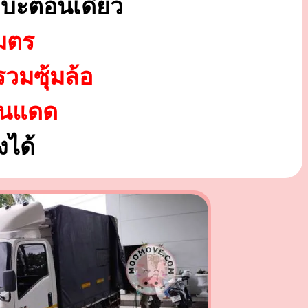
ะบะตอนเดียว
มตร
รวมซุ้มล้อ
ันแดด
ได้