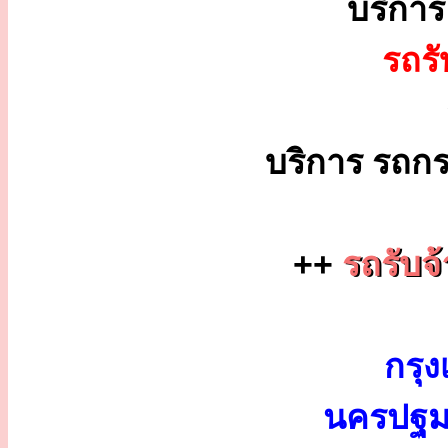
บริกา
รถร
บริการ รถกร
++
รถรับจ้
กรุง
นครปฐม 