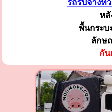
รถรับจ้างทั่
หลั
พื้นกระบ
ลักษ
กั