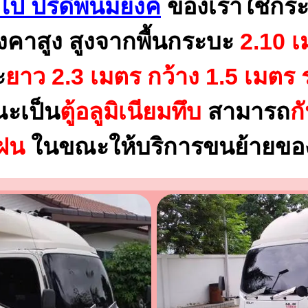
วไป ปรีดีพนมยงค์
ของเราใช้กร
งคาสูง สูงจากพื้นกระบะ
2.10 เ
ะ
ยาว 2.3 เมตร
กว้าง 1.5 เมตร 
ณะเป็น
ตู้อลูมิเนียมทึบ
สามารถ
ก
นฝน
ในขณะให้บริการขนย้ายของ