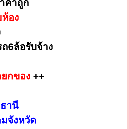
าคาถูก
ยห้อง
ง
ถ6ล้อรับจ้าง
็กยกของ
++
ธานี
มจังหวัด