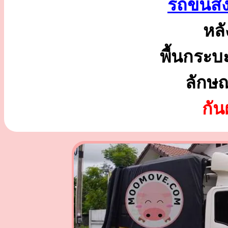
รถขนส่ง
หลั
พื้นกระบ
ลักษ
กั