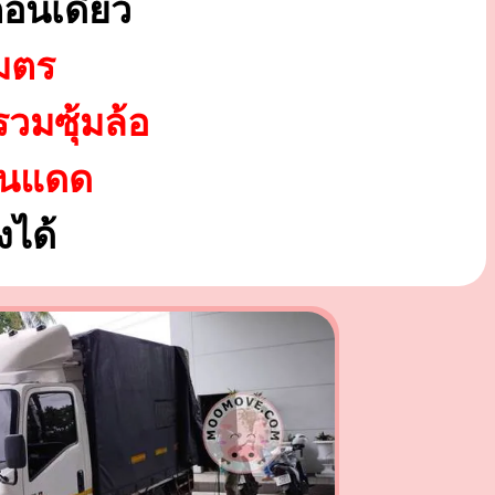
อนเดียว
มตร
รวมซุ้มล้อ
ันแดด
ได้