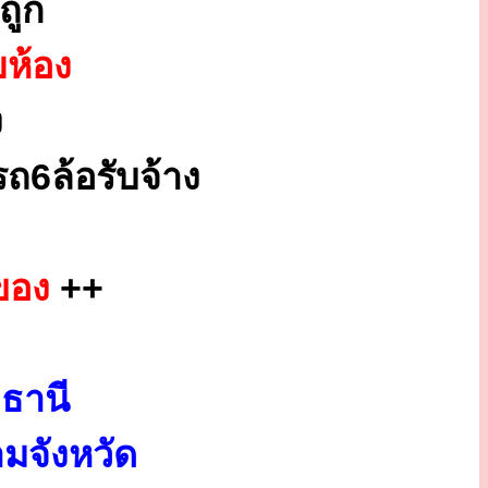
ถูก
ยห้อง
ง
ถ6ล้อรับจ้าง
ของ
++
ธานี
มจังหวัด