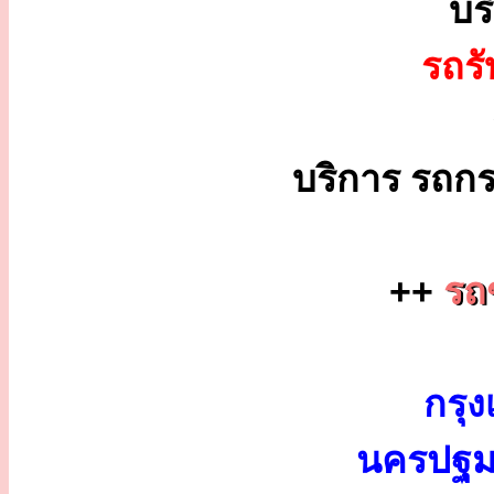
บร
รถร
บริการ รถกร
++
รถ
กรุง
นครปฐม 