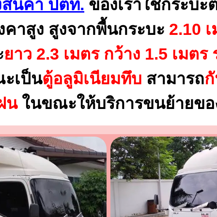
สินค้า ปตท.
ของเราใช้กระบะต
งคาสูง สูงจากพื้นกระบะ
2.10 เ
ะ
ยาว 2.3 เมตร
กว้าง 1.5 เมตร 
ณะเป็น
ตู้อลูมิเนียมทึบ
สามารถ
ก
นฝน
ในขณะให้บริการขนย้ายของ