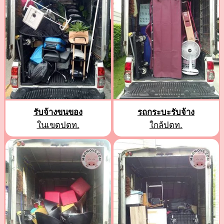
รับจ้างขนของ
รถกระบะรับจ้าง
ในเขตปตท.
ใกล้ปตท.