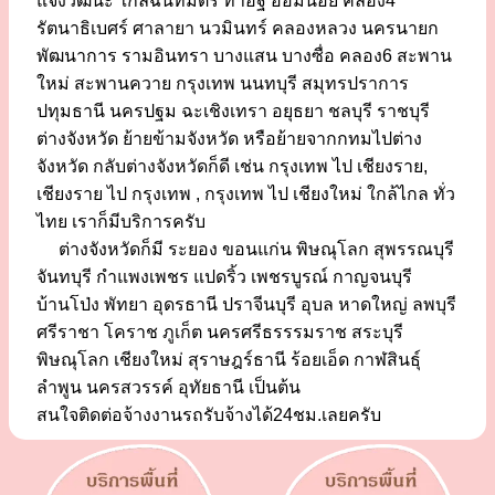
แจ้งวัฒนะ ใกล้ฉันทมิตร ท่าอิฐ อ้อมน้อย คลอง4
รัตนาธิเบศร์ ศาลายา นวมินทร์ คลองหลวง นครนายก
พัฒนาการ รามอินทรา บางแสน บางซื่อ คลอง6 สะพาน
ใหม่ สะพานควาย กรุงเทพ นนทบุรี สมุทรปราการ
ปทุมธานี นครปฐม ฉะเชิงเทรา อยุธยา ชลบุรี ราชบุรี
ต่างจังหวัด ย้ายข้ามจังหวัด หรือย้ายจากกทมไปต่าง
จังหวัด กลับต่างจังหวัดก็ดี เช่น กรุงเทพ ไป เชียงราย,
เชียงราย ไป กรุงเทพ , กรุงเทพ ไป เชียงใหม่ ใกล้ไกล ทั่ว
ไทย เราก็มีบริการครับ
ต่างจังหวัดก็มี ระยอง ขอนแก่น พิษณุโลก สุพรรณบุรี
จันทบุรี กำแพงเพชร แปดริ้ว เพชรบูรณ์ กาญจนบุรี
บ้านโป่ง พัทยา อุดรธานี ปราจีนบุรี อุบล หาดใหญ่ ลพบุรี
ศรีราชา โคราช ภูเก็ต นครศรีธรรรมราช สระบุรี
พิษณุโลก เชียงใหม่ สุราษฎร์ธานี ร้อยเอ็ด กาฬสินธุ์
ลำพูน นครสวรรค์ อุทัยธานี เป็นต้น
สนใจติดต่อจ้างงานรถรับจ้างได้24ชม.เลยครับ