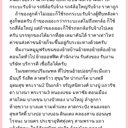
กระบะรับจ้าง รถ6ล้อรับจ้าง รถ4ล้อใหญ่รับจ้าง ราคาถูก
ถ้าของลูกค้าไม่เยอะก็ใช้รถกระบะรับจ้างตู้ทึบหลังคา
สูงก็พอครับ ถ้าของเยอะกว่ากระบะแต่ไม่ถึงหกล้อ ก็ใช้
รถสี่ล้อใหญ่ แต่ถ้าของเยอะก็ใช้รถหกล้อรับจ้างไปเลย
ครับ บรรทุกของได้มากที่สุด เหมาคันได้ ราคาเท่าไหร่
ค่าขนส่งค่าขนย้ายก็จะขึ้นอยู่กับระยะทางด้วยครับ
ทีมงานหมูมูฟรับขนของย้ายบ้านย้ายหอย้ายห้องย้าย
คอนโดทั่วไป ย้ายออฟฟิต สำนักงาน รับส่งของ รับงาน
บริษัท บริการดี เชื่อถือได้ครับ
ในเขตกทมปริมณฑล ที่ไปขนย้ายบ่อยๆก็จะมีแถว
มีนบุรี รังสิต ลาดพร้าว สุขุมวิท ปากเกร็ด บางพลี
อุดมสุข พระราม2 ปิ่นเกล้า จรัญสนิทวงศ์ บางปู แถวรัช
ดา บางนา พระราม3 หนองแขม มหาชัย ดอนเมือง
สายไหม บางเขน บางบัวทอง บางใหญ่ ลำลูกกา
ห้วยขวาง บางแค รามคำแหง ลาดกระบัง หนองจอก
สุขสวัสดิ์ บางบ่อ บางบอน ดินแดง คลองสาน อ่อนนุช
โรจนะ นวนคร ประชาอุทิศทุ่งครุ สามพราน แถว