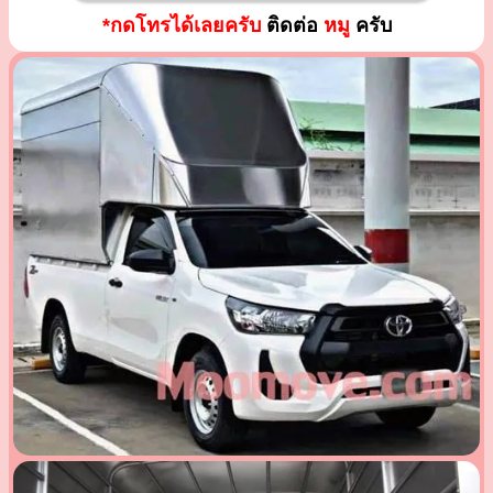
*กดโทรได้เลยครับ
ติดต่อ
หมู
ครับ