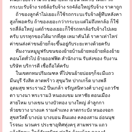
กระบะรับจ้าง รถ6ล้อรับจ้าง รถ4ล้อใหญ่รับจ้าง ราคาถูก
ถ้าของลูกค้าไม่เยอะก็ใช้รถกระบะรับจ้างตู้ทึบหลังคา
สูงก็พอครับ ถ้าของเยอะกว่ากระบะแต่ไม่ถึงหกล้อ ก็ใช้
รถสี่ล้อใหญ่ แต่ถ้าของเยอะก็ใช้รถหกล้อรับจ้างไปเลย
ครับ บรรทุกของได้มากที่สุด เหมาคันได้ ราคาเท่าไหร่
ค่าขนส่งค่าขนย้ายก็จะขึ้นอยู่กับระยะทางด้วยครับ
ทีมงานหมูมูฟรับขนของย้ายบ้านย้ายหอย้ายห้องย้าย
คอนโดทั่วไป ย้ายออฟฟิต สำนักงาน รับส่งของ รับงาน
บริษัท บริการดี เชื่อถือได้ครับ
ในเขตกทมปริมณฑล ที่ไปขนย้ายบ่อยๆก็จะมีแถว
มีนบุรี รังสิต ลาดพร้าว สุขุมวิท ปากเกร็ด บางพลี
อุดมสุข พระราม2 ปิ่นเกล้า จรัญสนิทวงศ์ บางปู แถวรัช
ดา บางนา พระราม3 หนองแขม มหาชัย ดอนเมือง
สายไหม บางเขน บางบัวทอง บางใหญ่ ลำลูกกา
ห้วยขวาง บางแค รามคำแหง ลาดกระบัง หนองจอก
สุขสวัสดิ์ บางบ่อ บางบอน ดินแดง คลองสาน อ่อนนุช
โรจนะ นวนคร ประชาอุทิศทุ่งครุ สามพราน แถว