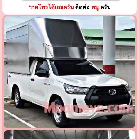
*กดโทรได้เลยครับ
ติดต่อ
หมู
ครับ