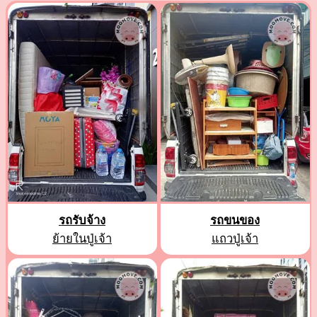
รถรับจ้าง
รถขนของ
ย้ายในปู่เจ้า
แถวปู่เจ้า