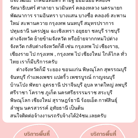
แจ้งวัฒนะ ใกล้ฉันทมิตร ท่าอิฐ อ้อมน้อย คลอง4
รัตนาธิเบศร์ ศาลายา นวมินทร์ คลองหลวง นครนายก
พัฒนาการ รามอินทรา บางแสน บางซื่อ คลอง6 สะพาน
ใหม่ สะพานควาย กรุงเทพ นนทบุรี สมุทรปราการ
ปทุมธานี นครปฐม ฉะเชิงเทรา อยุธยา ชลบุรี ราชบุรี
ต่างจังหวัด ย้ายข้ามจังหวัด หรือย้ายจากกทมไปต่าง
จังหวัด กลับต่างจังหวัดก็ดี เช่น กรุงเทพ ไป เชียงราย,
เชียงราย ไป กรุงเทพ , กรุงเทพ ไป เชียงใหม่ ใกล้ไกล ทั่ว
ไทย เราก็มีบริการครับ
ต่างจังหวัดก็มี ระยอง ขอนแก่น พิษณุโลก สุพรรณบุรี
จันทบุรี กำแพงเพชร แปดริ้ว เพชรบูรณ์ กาญจนบุรี
บ้านโป่ง พัทยา อุดรธานี ปราจีนบุรี อุบล หาดใหญ่ ลพบุรี
ศรีราชา โคราช ภูเก็ต นครศรีธรรรมราช สระบุรี
พิษณุโลก เชียงใหม่ สุราษฎร์ธานี ร้อยเอ็ด กาฬสินธุ์
ลำพูน นครสวรรค์ อุทัยธานี เป็นต้น
สนใจติดต่อจ้างงานรถรับจ้างได้24ชม.เลยครับ