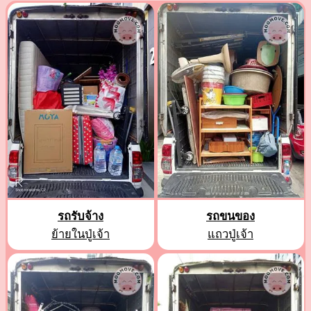
รถรับจ้าง
รถขนของ
ย้ายในปู่เจ้า
แถวปู่เจ้า