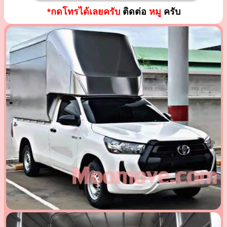
*กดโทรได้เลยครับ
ติดต่อ
หมู
ครับ