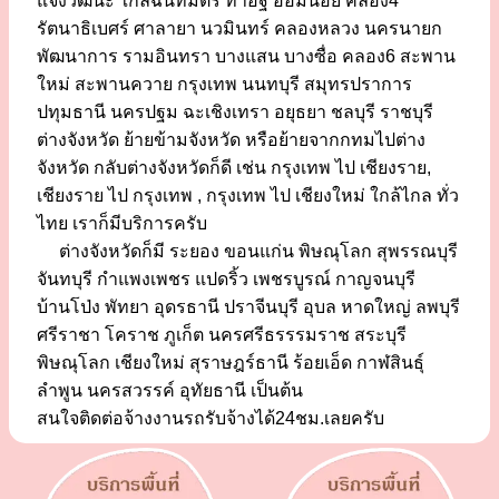
แจ้งวัฒนะ ใกล้ฉันทมิตร ท่าอิฐ อ้อมน้อย คลอง4
รัตนาธิเบศร์ ศาลายา นวมินทร์ คลองหลวง นครนายก
พัฒนาการ รามอินทรา บางแสน บางซื่อ คลอง6 สะพาน
ใหม่ สะพานควาย กรุงเทพ นนทบุรี สมุทรปราการ
ปทุมธานี นครปฐม ฉะเชิงเทรา อยุธยา ชลบุรี ราชบุรี
ต่างจังหวัด ย้ายข้ามจังหวัด หรือย้ายจากกทมไปต่าง
จังหวัด กลับต่างจังหวัดก็ดี เช่น กรุงเทพ ไป เชียงราย,
เชียงราย ไป กรุงเทพ , กรุงเทพ ไป เชียงใหม่ ใกล้ไกล ทั่ว
ไทย เราก็มีบริการครับ
ต่างจังหวัดก็มี ระยอง ขอนแก่น พิษณุโลก สุพรรณบุรี
จันทบุรี กำแพงเพชร แปดริ้ว เพชรบูรณ์ กาญจนบุรี
บ้านโป่ง พัทยา อุดรธานี ปราจีนบุรี อุบล หาดใหญ่ ลพบุรี
ศรีราชา โคราช ภูเก็ต นครศรีธรรรมราช สระบุรี
พิษณุโลก เชียงใหม่ สุราษฎร์ธานี ร้อยเอ็ด กาฬสินธุ์
ลำพูน นครสวรรค์ อุทัยธานี เป็นต้น
สนใจติดต่อจ้างงานรถรับจ้างได้24ชม.เลยครับ