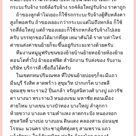
กระบะรับจ้าง รถ6ล้อรับจ้าง รถ4ล้อใหญ่รับจ้าง ราคาถูก
ถ้าของลูกค้าไม่เยอะก็ใช้รถกระบะรับจ้างตู้ทึบหลังคา
สูงก็พอครับ ถ้าของเยอะกว่ากระบะแต่ไม่ถึงหกล้อ ก็ใช้
รถสี่ล้อใหญ่ แต่ถ้าของเยอะก็ใช้รถหกล้อรับจ้างไปเลย
ครับ บรรทุกของได้มากที่สุด เหมาคันได้ ราคาเท่าไหร่
ค่าขนส่งค่าขนย้ายก็จะขึ้นอยู่กับระยะทางด้วยครับ
ทีมงานหมูมูฟรับขนของย้ายบ้านย้ายหอย้ายห้องย้าย
คอนโดทั่วไป ย้ายออฟฟิต สำนักงาน รับส่งของ รับงาน
บริษัท บริการดี เชื่อถือได้ครับ
ในเขตกทมปริมณฑล ที่ไปขนย้ายบ่อยๆก็จะมีแถว
มีนบุรี รังสิต ลาดพร้าว สุขุมวิท ปากเกร็ด บางพลี
อุดมสุข พระราม2 ปิ่นเกล้า จรัญสนิทวงศ์ บางปู แถวรัช
ดา บางนา พระราม3 หนองแขม มหาชัย ดอนเมือง
สายไหม บางเขน บางบัวทอง บางใหญ่ ลำลูกกา
ห้วยขวาง บางแค รามคำแหง ลาดกระบัง หนองจอก
สุขสวัสดิ์ บางบ่อ บางบอน ดินแดง คลองสาน อ่อนนุช
โรจนะ นวนคร ประชาอุทิศทุ่งครุ สามพราน แถว