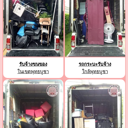
รับจ้างขนของ
รถกระบะรับจ้าง
ในเขตพุทธบูชา
ใกล้พุทธบูชา