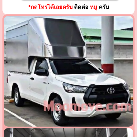
*กดโทรได้เลยครับ
ติดต่อ
หมู
ครับ