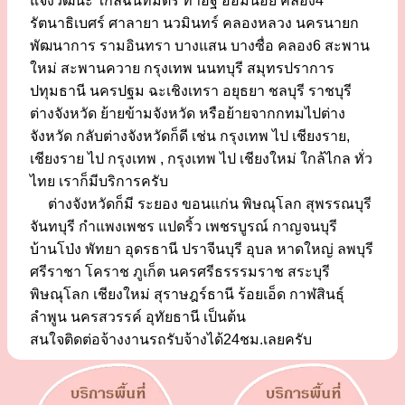
แจ้งวัฒนะ ใกล้ฉันทมิตร ท่าอิฐ อ้อมน้อย คลอง4
รัตนาธิเบศร์ ศาลายา นวมินทร์ คลองหลวง นครนายก
พัฒนาการ รามอินทรา บางแสน บางซื่อ คลอง6 สะพาน
ใหม่ สะพานควาย กรุงเทพ นนทบุรี สมุทรปราการ
ปทุมธานี นครปฐม ฉะเชิงเทรา อยุธยา ชลบุรี ราชบุรี
ต่างจังหวัด ย้ายข้ามจังหวัด หรือย้ายจากกทมไปต่าง
จังหวัด กลับต่างจังหวัดก็ดี เช่น กรุงเทพ ไป เชียงราย,
เชียงราย ไป กรุงเทพ , กรุงเทพ ไป เชียงใหม่ ใกล้ไกล ทั่ว
ไทย เราก็มีบริการครับ
ต่างจังหวัดก็มี ระยอง ขอนแก่น พิษณุโลก สุพรรณบุรี
จันทบุรี กำแพงเพชร แปดริ้ว เพชรบูรณ์ กาญจนบุรี
บ้านโป่ง พัทยา อุดรธานี ปราจีนบุรี อุบล หาดใหญ่ ลพบุรี
ศรีราชา โคราช ภูเก็ต นครศรีธรรรมราช สระบุรี
พิษณุโลก เชียงใหม่ สุราษฎร์ธานี ร้อยเอ็ด กาฬสินธุ์
ลำพูน นครสวรรค์ อุทัยธานี เป็นต้น
สนใจติดต่อจ้างงานรถรับจ้างได้24ชม.เลยครับ