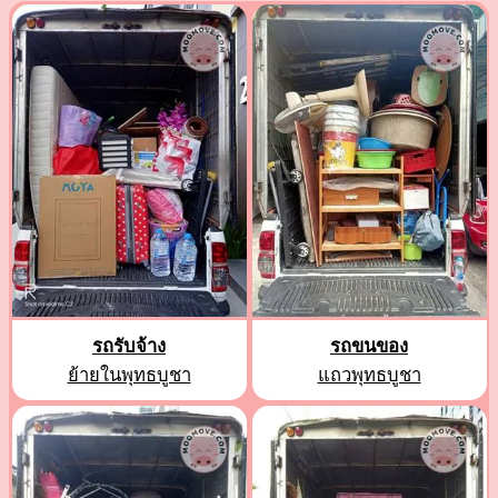
รถรับจ้าง
รถขนของ
ย้ายในพุทธบูชา
แถวพุทธบูชา