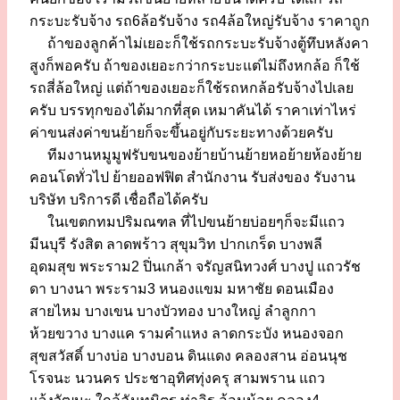
กระบะรับจ้าง รถ6ล้อรับจ้าง รถ4ล้อใหญ่รับจ้าง ราคาถูก
ถ้าของลูกค้าไม่เยอะก็ใช้รถกระบะรับจ้างตู้ทึบหลังคา
สูงก็พอครับ ถ้าของเยอะกว่ากระบะแต่ไม่ถึงหกล้อ ก็ใช้
รถสี่ล้อใหญ่ แต่ถ้าของเยอะก็ใช้รถหกล้อรับจ้างไปเลย
ครับ บรรทุกของได้มากที่สุด เหมาคันได้ ราคาเท่าไหร่
ค่าขนส่งค่าขนย้ายก็จะขึ้นอยู่กับระยะทางด้วยครับ
ทีมงานหมูมูฟรับขนของย้ายบ้านย้ายหอย้ายห้องย้าย
คอนโดทั่วไป ย้ายออฟฟิต สำนักงาน รับส่งของ รับงาน
บริษัท บริการดี เชื่อถือได้ครับ
ในเขตกทมปริมณฑล ที่ไปขนย้ายบ่อยๆก็จะมีแถว
มีนบุรี รังสิต ลาดพร้าว สุขุมวิท ปากเกร็ด บางพลี
อุดมสุข พระราม2 ปิ่นเกล้า จรัญสนิทวงศ์ บางปู แถวรัช
ดา บางนา พระราม3 หนองแขม มหาชัย ดอนเมือง
สายไหม บางเขน บางบัวทอง บางใหญ่ ลำลูกกา
ห้วยขวาง บางแค รามคำแหง ลาดกระบัง หนองจอก
สุขสวัสดิ์ บางบ่อ บางบอน ดินแดง คลองสาน อ่อนนุช
โรจนะ นวนคร ประชาอุทิศทุ่งครุ สามพราน แถว