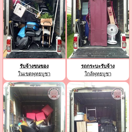
รับจ้างขนของ
รถกระบะรับจ้าง
ในเขตพุทธบูชา
ใกล้พุทธบูชา