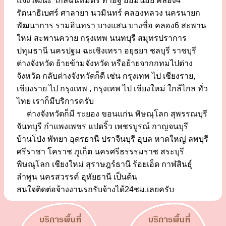
แจ้งวัฒนะ ใกล้ฉันทมิตร ท่าอิฐ อ้อมน้อย คลอง4
รัตนาธิเบศร์ ศาลายา นวมินทร์ คลองหลวง นครนายก
พัฒนาการ รามอินทรา บางแสน บางซื่อ คลอง6 สะพาน
ใหม่ สะพานควาย กรุงเทพ นนทบุรี สมุทรปราการ
ปทุมธานี นครปฐม ฉะเชิงเทรา อยุธยา ชลบุรี ราชบุรี
ต่างจังหวัด ย้ายข้ามจังหวัด หรือย้ายจากกทมไปต่าง
จังหวัด กลับต่างจังหวัดก็ดี เช่น กรุงเทพ ไป เชียงราย,
เชียงราย ไป กรุงเทพ , กรุงเทพ ไป เชียงใหม่ ใกล้ไกล ทั่ว
ไทย เราก็มีบริการครับ
ต่างจังหวัดก็มี ระยอง ขอนแก่น พิษณุโลก สุพรรณบุรี
จันทบุรี กำแพงเพชร แปดริ้ว เพชรบูรณ์ กาญจนบุรี
บ้านโป่ง พัทยา อุดรธานี ปราจีนบุรี อุบล หาดใหญ่ ลพบุรี
ศรีราชา โคราช ภูเก็ต นครศรีธรรรมราช สระบุรี
พิษณุโลก เชียงใหม่ สุราษฎร์ธานี ร้อยเอ็ด กาฬสินธุ์
ลำพูน นครสวรรค์ อุทัยธานี เป็นต้น
สนใจติดต่อจ้างงานรถรับจ้างได้24ชม.เลยครับ