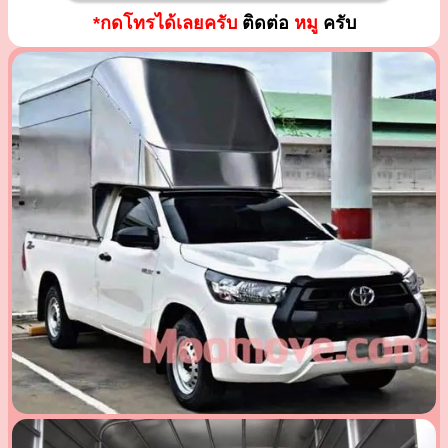
*กดโทรได้เลยครับ
ติดต่อ
หมู
ครับ