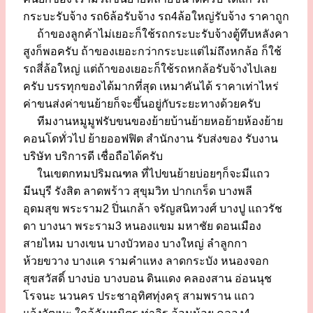
กระบะรับจ้าง รถ6ล้อรับจ้าง รถ4ล้อใหญ่รับจ้าง ราคาถูก
ถ้าของลูกค้าไม่เยอะก็ใช้รถกระบะรับจ้างตู้ทึบหลังคา
สูงก็พอครับ ถ้าของเยอะกว่ากระบะแต่ไม่ถึงหกล้อ ก็ใช้
รถสี่ล้อใหญ่ แต่ถ้าของเยอะก็ใช้รถหกล้อรับจ้างไปเลย
ครับ บรรทุกของได้มากที่สุด เหมาคันได้ ราคาเท่าไหร่
ค่าขนส่งค่าขนย้ายก็จะขึ้นอยู่กับระยะทางด้วยครับ
ทีมงานหมูมูฟรับขนของย้ายบ้านย้ายหอย้ายห้องย้าย
คอนโดทั่วไป ย้ายออฟฟิต สำนักงาน รับส่งของ รับงาน
บริษัท บริการดี เชื่อถือได้ครับ
ในเขตกทมปริมณฑล ที่ไปขนย้ายบ่อยๆก็จะมีแถว
มีนบุรี รังสิต ลาดพร้าว สุขุมวิท ปากเกร็ด บางพลี
อุดมสุข พระราม2 ปิ่นเกล้า จรัญสนิทวงศ์ บางปู แถวรัช
ดา บางนา พระราม3 หนองแขม มหาชัย ดอนเมือง
สายไหม บางเขน บางบัวทอง บางใหญ่ ลำลูกกา
ห้วยขวาง บางแค รามคำแหง ลาดกระบัง หนองจอก
สุขสวัสดิ์ บางบ่อ บางบอน ดินแดง คลองสาน อ่อนนุช
โรจนะ นวนคร ประชาอุทิศทุ่งครุ สามพราน แถว