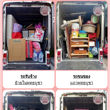
รถรับจ้าง
รถขนของ
ย้ายในพุทธบูชา
แถวพุทธบูชา