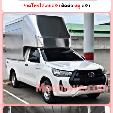
*กดโทรได้เลยครับ
ติดต่อ
หมู
ครับ