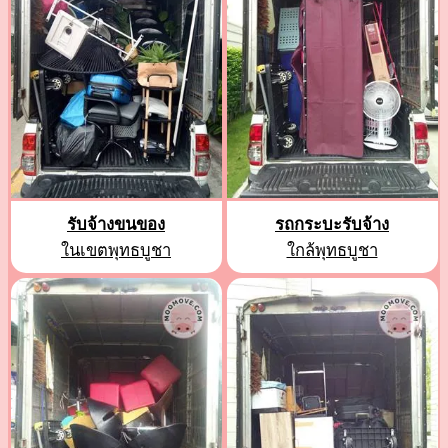
รับจ้างขนของ
รถกระบะรับจ้าง
ในเขตพุทธบูชา
ใกล้พุทธบูชา