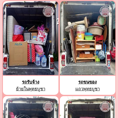
รถรับจ้าง
รถขนของ
ย้ายในพุทธบูชา
แถวพุทธบูชา