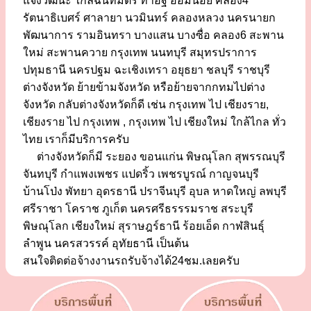
แจ้งวัฒนะ ใกล้ฉันทมิตร ท่าอิฐ อ้อมน้อย คลอง4
รัตนาธิเบศร์ ศาลายา นวมินทร์ คลองหลวง นครนายก
พัฒนาการ รามอินทรา บางแสน บางซื่อ คลอง6 สะพาน
ใหม่ สะพานควาย กรุงเทพ นนทบุรี สมุทรปราการ
ปทุมธานี นครปฐม ฉะเชิงเทรา อยุธยา ชลบุรี ราชบุรี
ต่างจังหวัด ย้ายข้ามจังหวัด หรือย้ายจากกทมไปต่าง
จังหวัด กลับต่างจังหวัดก็ดี เช่น กรุงเทพ ไป เชียงราย,
เชียงราย ไป กรุงเทพ , กรุงเทพ ไป เชียงใหม่ ใกล้ไกล ทั่ว
ไทย เราก็มีบริการครับ
ต่างจังหวัดก็มี ระยอง ขอนแก่น พิษณุโลก สุพรรณบุรี
จันทบุรี กำแพงเพชร แปดริ้ว เพชรบูรณ์ กาญจนบุรี
บ้านโป่ง พัทยา อุดรธานี ปราจีนบุรี อุบล หาดใหญ่ ลพบุรี
ศรีราชา โคราช ภูเก็ต นครศรีธรรรมราช สระบุรี
พิษณุโลก เชียงใหม่ สุราษฎร์ธานี ร้อยเอ็ด กาฬสินธุ์
ลำพูน นครสวรรค์ อุทัยธานี เป็นต้น
สนใจติดต่อจ้างงานรถรับจ้างได้24ชม.เลยครับ