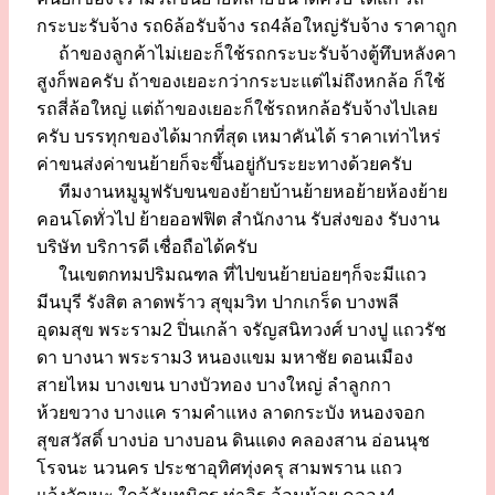
กระบะรับจ้าง รถ6ล้อรับจ้าง รถ4ล้อใหญ่รับจ้าง ราคาถูก
ถ้าของลูกค้าไม่เยอะก็ใช้รถกระบะรับจ้างตู้ทึบหลังคา
สูงก็พอครับ ถ้าของเยอะกว่ากระบะแต่ไม่ถึงหกล้อ ก็ใช้
รถสี่ล้อใหญ่ แต่ถ้าของเยอะก็ใช้รถหกล้อรับจ้างไปเลย
ครับ บรรทุกของได้มากที่สุด เหมาคันได้ ราคาเท่าไหร่
ค่าขนส่งค่าขนย้ายก็จะขึ้นอยู่กับระยะทางด้วยครับ
ทีมงานหมูมูฟรับขนของย้ายบ้านย้ายหอย้ายห้องย้าย
คอนโดทั่วไป ย้ายออฟฟิต สำนักงาน รับส่งของ รับงาน
บริษัท บริการดี เชื่อถือได้ครับ
ในเขตกทมปริมณฑล ที่ไปขนย้ายบ่อยๆก็จะมีแถว
มีนบุรี รังสิต ลาดพร้าว สุขุมวิท ปากเกร็ด บางพลี
อุดมสุข พระราม2 ปิ่นเกล้า จรัญสนิทวงศ์ บางปู แถวรัช
ดา บางนา พระราม3 หนองแขม มหาชัย ดอนเมือง
สายไหม บางเขน บางบัวทอง บางใหญ่ ลำลูกกา
ห้วยขวาง บางแค รามคำแหง ลาดกระบัง หนองจอก
สุขสวัสดิ์ บางบ่อ บางบอน ดินแดง คลองสาน อ่อนนุช
โรจนะ นวนคร ประชาอุทิศทุ่งครุ สามพราน แถว