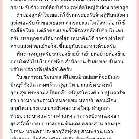
กระบะรับจ้าง รถ6ล้อรับจ้าง รถ4ล้อใหญ่รับจ้าง ราคาถูก
ถ้าของลูกค้าไม่เยอะก็ใช้รถกระบะรับจ้างตู้ทึบหลังคา
สูงก็พอครับ ถ้าของเยอะกว่ากระบะแต่ไม่ถึงหกล้อ ก็ใช้
รถสี่ล้อใหญ่ แต่ถ้าของเยอะก็ใช้รถหกล้อรับจ้างไปเลย
ครับ บรรทุกของได้มากที่สุด เหมาคันได้ ราคาเท่าไหร่
ค่าขนส่งค่าขนย้ายก็จะขึ้นอยู่กับระยะทางด้วยครับ
ทีมงานหมูมูฟรับขนของย้ายบ้านย้ายหอย้ายห้องย้าย
คอนโดทั่วไป ย้ายออฟฟิต สำนักงาน รับส่งของ รับงาน
บริษัท บริการดี เชื่อถือได้ครับ
ในเขตกทมปริมณฑล ที่ไปขนย้ายบ่อยๆก็จะมีแถว
มีนบุรี รังสิต ลาดพร้าว สุขุมวิท ปากเกร็ด บางพลี
อุดมสุข พระราม2 ปิ่นเกล้า จรัญสนิทวงศ์ บางปู แถวรัช
ดา บางนา พระราม3 หนองแขม มหาชัย ดอนเมือง
สายไหม บางเขน บางบัวทอง บางใหญ่ ลำลูกกา
ห้วยขวาง บางแค รามคำแหง ลาดกระบัง หนองจอก
สุขสวัสดิ์ บางบ่อ บางบอน ดินแดง คลองสาน อ่อนนุช
โรจนะ นวนคร ประชาอุทิศทุ่งครุ สามพราน แถว