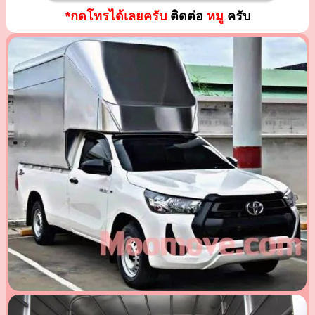
*กดโทรได้เลยครับ
ติดต่อ
หมู
ครับ