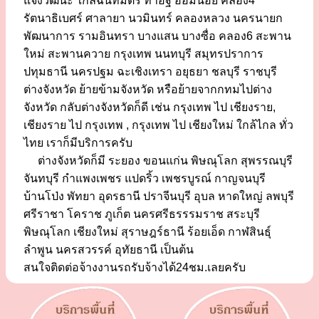
แจ้งวัฒนะ ใกล้ฉันทมิตร ท่าอิฐ อ้อมน้อย คลอง4
รัตนาธิเบศร์ ศาลายา นวมินทร์ คลองหลวง นครนายก
พัฒนาการ รามอินทรา บางแสน บางซื่อ คลอง6 สะพาน
ใหม่ สะพานควาย กรุงเทพ นนทบุรี สมุทรปราการ
ปทุมธานี นครปฐม ฉะเชิงเทรา อยุธยา ชลบุรี ราชบุรี
ต่างจังหวัด ย้ายข้ามจังหวัด หรือย้ายจากกทมไปต่าง
จังหวัด กลับต่างจังหวัดก็ดี เช่น กรุงเทพ ไป เชียงราย,
เชียงราย ไป กรุงเทพ , กรุงเทพ ไป เชียงใหม่ ใกล้ไกล ทั่ว
ไทย เราก็มีบริการครับ
ต่างจังหวัดก็มี ระยอง ขอนแก่น พิษณุโลก สุพรรณบุรี
จันทบุรี กำแพงเพชร แปดริ้ว เพชรบูรณ์ กาญจนบุรี
บ้านโป่ง พัทยา อุดรธานี ปราจีนบุรี อุบล หาดใหญ่ ลพบุรี
ศรีราชา โคราช ภูเก็ต นครศรีธรรรมราช สระบุรี
พิษณุโลก เชียงใหม่ สุราษฎร์ธานี ร้อยเอ็ด กาฬสินธุ์
ลำพูน นครสวรรค์ อุทัยธานี เป็นต้น
สนใจติดต่อจ้างงานรถรับจ้างได้24ชม.เลยครับ