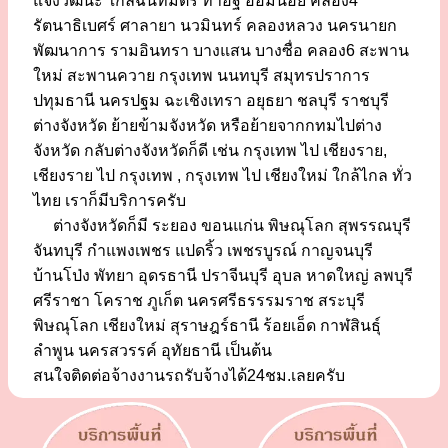
แจ้งวัฒนะ ใกล้ฉันทมิตร ท่าอิฐ อ้อมน้อย คลอง4
รัตนาธิเบศร์ ศาลายา นวมินทร์ คลองหลวง นครนายก
พัฒนาการ รามอินทรา บางแสน บางซื่อ คลอง6 สะพาน
ใหม่ สะพานควาย กรุงเทพ นนทบุรี สมุทรปราการ
ปทุมธานี นครปฐม ฉะเชิงเทรา อยุธยา ชลบุรี ราชบุรี
ต่างจังหวัด ย้ายข้ามจังหวัด หรือย้ายจากกทมไปต่าง
จังหวัด กลับต่างจังหวัดก็ดี เช่น กรุงเทพ ไป เชียงราย,
เชียงราย ไป กรุงเทพ , กรุงเทพ ไป เชียงใหม่ ใกล้ไกล ทั่ว
ไทย เราก็มีบริการครับ
ต่างจังหวัดก็มี ระยอง ขอนแก่น พิษณุโลก สุพรรณบุรี
จันทบุรี กำแพงเพชร แปดริ้ว เพชรบูรณ์ กาญจนบุรี
บ้านโป่ง พัทยา อุดรธานี ปราจีนบุรี อุบล หาดใหญ่ ลพบุรี
ศรีราชา โคราช ภูเก็ต นครศรีธรรรมราช สระบุรี
พิษณุโลก เชียงใหม่ สุราษฎร์ธานี ร้อยเอ็ด กาฬสินธุ์
ลำพูน นครสวรรค์ อุทัยธานี เป็นต้น
สนใจติดต่อจ้างงานรถรับจ้างได้24ชม.เลยครับ