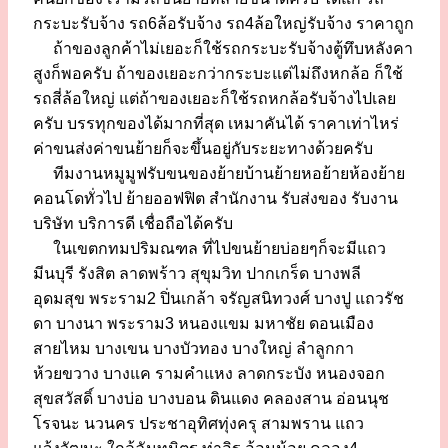
กระบะรับจ้าง รถ6ล้อรับจ้าง รถ4ล้อใหญ่รับจ้าง ราคาถูก
ถ้าของลูกค้าไม่เยอะก็ใช้รถกระบะรับจ้างตู้ทึบหลังคา
สูงก็พอครับ ถ้าของเยอะกว่ากระบะแต่ไม่ถึงหกล้อ ก็ใช้
รถสี่ล้อใหญ่ แต่ถ้าของเยอะก็ใช้รถหกล้อรับจ้างไปเลย
ครับ บรรทุกของได้มากที่สุด เหมาคันได้ ราคาเท่าไหร่
ค่าขนส่งค่าขนย้ายก็จะขึ้นอยู่กับระยะทางด้วยครับ
ทีมงานหมูมูฟรับขนของย้ายบ้านย้ายหอย้ายห้องย้าย
คอนโดทั่วไป ย้ายออฟฟิต สำนักงาน รับส่งของ รับงาน
บริษัท บริการดี เชื่อถือได้ครับ
ในเขตกทมปริมณฑล ที่ไปขนย้ายบ่อยๆก็จะมีแถว
มีนบุรี รังสิต ลาดพร้าว สุขุมวิท ปากเกร็ด บางพลี
อุดมสุข พระราม2 ปิ่นเกล้า จรัญสนิทวงศ์ บางปู แถวรัช
ดา บางนา พระราม3 หนองแขม มหาชัย ดอนเมือง
สายไหม บางเขน บางบัวทอง บางใหญ่ ลำลูกกา
ห้วยขวาง บางแค รามคำแหง ลาดกระบัง หนองจอก
สุขสวัสดิ์ บางบ่อ บางบอน ดินแดง คลองสาน อ่อนนุช
โรจนะ นวนคร ประชาอุทิศทุ่งครุ สามพราน แถว