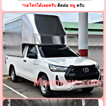
*กดโทรได้เลยครับ
ติดต่อ
หมู
ครับ