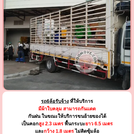
รถ6ล้อรับจ้าง
ที่ให้บริการ
มีผ้าใบคลุม สามารถกันแดด
กันฝน ในขณะให้บริการขนย้ายของได้
เป็นคอก
สูง 2.3 เมตร
พื้นกระบะ
ยาว 6.5 เมตร
และ
กว้าง 1.8 เมตร
ไม่ติดซุ้มล้อ