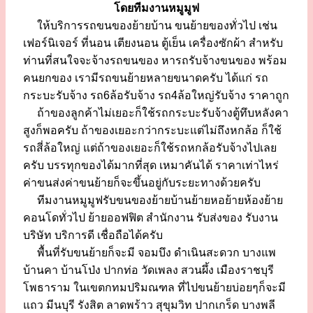
โดยทีมงานหมูมูฟ
ให้บริการรถขนของย้ายบ้าน ขนย้ายของทั่วไป เช่น
เฟอร์นิเจอร์ ที่นอน เตียงนอน ตู้เย็น เครื่องซักผ้า สำหรับ
ท่านที่สนใจจะจ้างรถขนของ หารถรับจ้างขนของ พร้อม
คนยกของ เรามีรถขนย้ายหลายขนาดครับ ได้แก่ รถ
กระบะรับจ้าง รถ6ล้อรับจ้าง รถ4ล้อใหญ่รับจ้าง ราคาถูก
ถ้าของลูกค้าไม่เยอะก็ใช้รถกระบะรับจ้างตู้ทึบหลังคา
สูงก็พอครับ ถ้าของเยอะกว่ากระบะแต่ไม่ถึงหกล้อ ก็ใช้
รถสี่ล้อใหญ่ แต่ถ้าของเยอะก็ใช้รถหกล้อรับจ้างไปเลย
ครับ บรรทุกของได้มากที่สุด เหมาคันได้ ราคาเท่าไหร่
ค่าขนส่งค่าขนย้ายก็จะขึ้นอยู่กับระยะทางด้วยครับ
ทีมงานหมูมูฟรับขนของย้ายบ้านย้ายหอย้ายห้องย้าย
คอนโดทั่วไป ย้ายออฟฟิต สำนักงาน รับส่งของ รับงาน
บริษัท บริการดี เชื่อถือได้ครับ
พื้นที่รับขนย้ายก็จะมี จอมบึง ดำเนินสะดวก บางแพ
บ้านคา บ้านโป่ง ปากท่อ วัดเพลง สวนผึ้ง เมืองราชบุรี
โพธาราม ในเขตกทมปริมณฑล ที่ไปขนย้ายบ่อยๆก็จะมี
แถว มีนบุรี รังสิต ลาดพร้าว สุขุมวิท ปากเกร็ด บางพลี