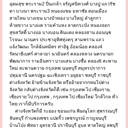
อุดมสุข พระราม2 ปิ่นเกล้า จรัญสนิทวงศ์ บางปู แถวรัช
ดา บางนา พระราม3 หนองแขม มหาชัย ดอนเมือง
สายไหม บางเขน บางบัวทอง บางใหญ่ ลำลูกกา
ห้วยขวาง บางแค รามคำแหง ลาดกระบัง หนองจอก
สุขสวัสดิ์ บางบ่อ บางบอน ดินแดง คลองสาน อ่อนนุช
โรจนะ นวนคร ประชาอุทิศทุ่งครุ สามพราน แถว
แจ้งวัฒนะ ใกล้ฉันทมิตร ท่าอิฐ อ้อมน้อย คลอง4
รัตนาธิเบศร์ ศาลายา นวมินทร์ คลองหลวง นครนายก
พัฒนาการ รามอินทรา บางแสน บางซื่อ คลอง6 สะพาน
ใหม่ สะพานควาย กรุงเทพ นนทบุรี สมุทรปราการ
ปทุมธานี นครปฐม ฉะเชิงเทรา อยุธยา ชลบุรี ราชบุรี
ต่างจังหวัด ย้ายข้ามจังหวัด หรือย้ายจากกทมไปต่าง
จังหวัด กลับต่างจังหวัดก็ดี เช่น กรุงเทพ ไป เชียงราย,
เชียงราย ไป กรุงเทพ , กรุงเทพ ไป เชียงใหม่ ใกล้ไกล ทั่ว
ไทย เราก็มีบริการครับ
ต่างจังหวัดก็มี ระยอง ขอนแก่น พิษณุโลก สุพรรณบุรี
จันทบุรี กำแพงเพชร แปดริ้ว เพชรบูรณ์ กาญจนบุรี
บ้านโป่ง พัทยา อุดรธานี ปราจีนบุรี อุบล หาดใหญ่ ลพบุรี