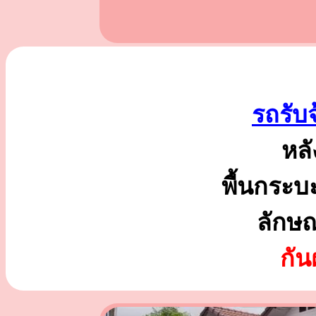
รถรับ
หลั
พื้นกระบ
ลักษ
กั