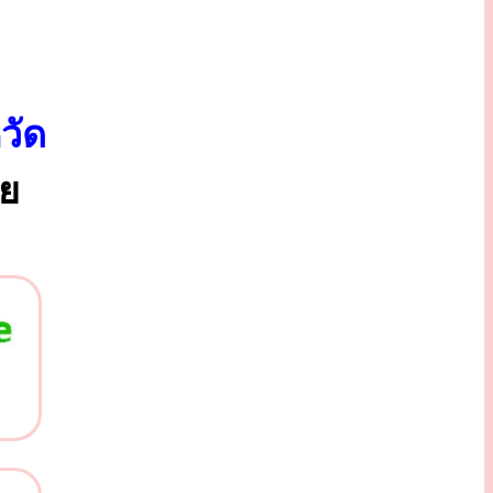
วัด
ทย