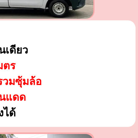
นเดียว
มตร
รวมซุ้มล้อ
ันแดด
ได้