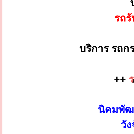
รถร
บริการ รถกร
++
ร
นิคมพัฒ
วั