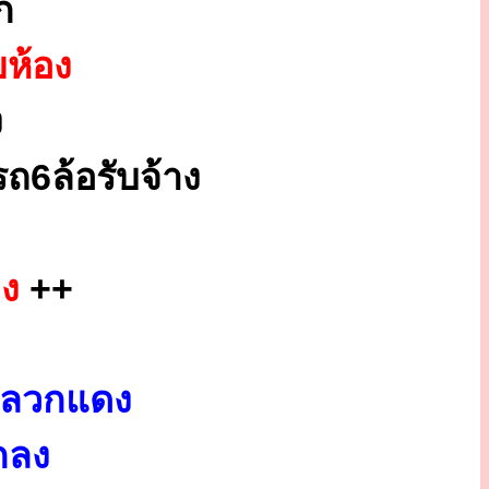
ก
ยห้อง
ง
ถ6ล้อรับจ้าง
อง
++
 ปลวกแดง
กลง