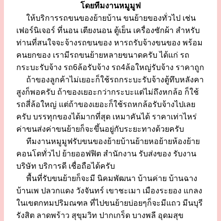
โดยทีมงานหมูมูฟ
ให้บริการรถขนของย้ายบ้าน ขนย้ายของทั่วไป เช่น
เฟอร์นิเจอร์ ที่นอน เตียงนอน ตู้เย็น เครื่องซักผ้า สำหรับ
ท่านที่สนใจจะจ้างรถขนของ หารถรับจ้างขนของ พร้อม
คนยกของ เรามีรถขนย้ายหลายขนาดครับ ได้แก่ รถ
กระบะรับจ้าง รถ6ล้อรับจ้าง รถ4ล้อใหญ่รับจ้าง ราคาถูก
ถ้าของลูกค้าไม่เยอะก็ใช้รถกระบะรับจ้างตู้ทึบหลังคา
สูงก็พอครับ ถ้าของเยอะกว่ากระบะแต่ไม่ถึงหกล้อ ก็ใช้
รถสี่ล้อใหญ่ แต่ถ้าของเยอะก็ใช้รถหกล้อรับจ้างไปเลย
ครับ บรรทุกของได้มากที่สุด เหมาคันได้ ราคาเท่าไหร่
ค่าขนส่งค่าขนย้ายก็จะขึ้นอยู่กับระยะทางด้วยครับ
ทีมงานหมูมูฟรับขนของย้ายบ้านย้ายหอย้ายห้องย้าย
คอนโดทั่วไป ย้ายออฟฟิต สำนักงาน รับส่งของ รับงาน
บริษัท บริการดี เชื่อถือได้ครับ
พื้นที่รับขนย้ายก็จะมี นิคมพัฒนา บ้านค่าย บ้านฉาง
บ้านเพ ปลวกแดง วังจันทร์ เขาชะเมา เมืองระยอง แกลง
ในเขตกทมปริมณฑล ที่ไปขนย้ายบ่อยๆก็จะมีแถว มีนบุรี
รังสิต ลาดพร้าว สุขุมวิท ปากเกร็ด บางพลี อุดมสุข