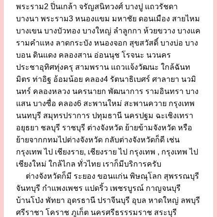
พระราม2 ปิ่นเกล้า จรัญสนิทวงศ์ บางปู แถวรัชดา
บางนา พระราม3 หนองแขม มหาชัย ดอนเมือง สายไหม
บางเขน บางบัวทอง บางใหญ่ ลำลูกกา ห้วยขวาง บางแค
รามคำแหง ลาดกระบัง หนองจอก สุขสวัสดิ์ บางบ่อ บาง
บอน ดินแดง คลองสาน อ่อนนุช โรจนะ นวนคร
ประชาอุทิศทุ่งครุ สามพราน แถวแจ้งวัฒนะ ใกล้ฉันท
มิตร ท่าอิฐ อ้อมน้อย คลอง4 รัตนาธิเบศร์ ศาลายา นวมิ
นทร์ คลองหลวง นครนายก พัฒนาการ รามอินทรา บาง
แสน บางซื่อ คลอง6 สะพานใหม่ สะพานควาย กรุงเทพ
นนทบุรี สมุทรปราการ ปทุมธานี นครปฐม ฉะเชิงเทรา
อยุธยา ชลบุรี ราชบุรี ต่างจังหวัด ย้ายข้ามจังหวัด หรือ
ย้ายจากกทมไปต่างจังหวัด กลับต่างจังหวัดก็ดี เช่น
กรุงเทพ ไป เชียงราย, เชียงราย ไป กรุงเทพ , กรุงเทพ ไป
เชียงใหม่ ใกล้ไกล ทั่วไทย เราก็มีบริการครับ
ต่างจังหวัดก็มี ระยอง ขอนแก่น พิษณุโลก สุพรรณบุรี
จันทบุรี กำแพงเพชร แปดริ้ว เพชรบูรณ์ กาญจนบุรี
บ้านโป่ง พัทยา อุดรธานี ปราจีนบุรี อุบล หาดใหญ่ ลพบุรี
ศรีราชา โคราช ภูเก็ต นครศรีธรรรมราช สระบุรี