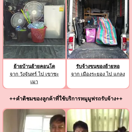
ย้ายบ้านย้ายคอนโด
รับจ้างขนของย้ายหอ
จาก วังจันทร์ ไป เขาชะ
จาก เมืองระยอง ไป แกลง
เมา
++คำติชมของลูกค้าที่ใช้บริการหมูมูฟรถรับจ้าง++