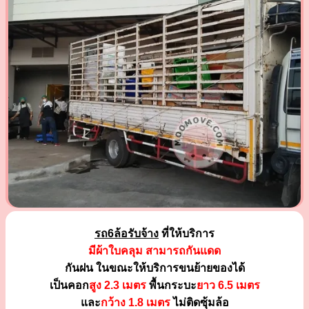
รถ6ล้อรับจ้าง
ที่ให้บริการ
มีผ้าใบคลุม สามารถกันแดด
กันฝน ในขณะให้บริการขนย้ายของได้
เป็นคอก
สูง 2.3 เมตร
พื้นกระบะ
ยาว 6.5 เมตร
และ
กว้าง 1.8 เมตร
ไม่ติดซุ้มล้อ