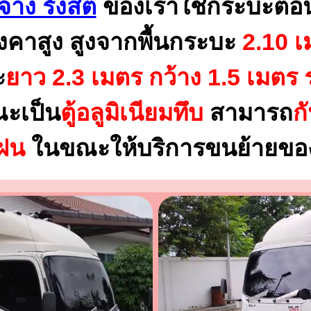
้าง รังสิต
ของเราใช้กระบะตอน
งคาสูง สูงจากพื้นกระบะ
2.10 เ
ะ
ยาว 2.3 เมตร
กว้าง 1.5 เมตร 
ณะเป็น
ตู้อลูมิเนียมทึบ
สามารถ
ก
นฝน
ในขณะให้บริการขนย้ายของ