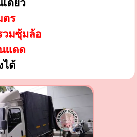
เดียว
มตร
รวมซุ้มล้อ
ันแดด
ได้