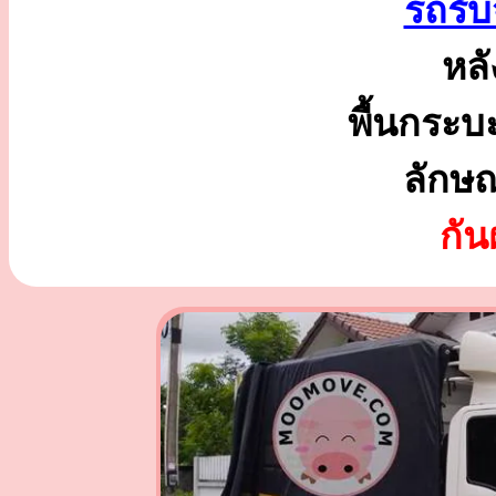
รถรับจ
หลั
พื้นกระบ
ลักษ
กั