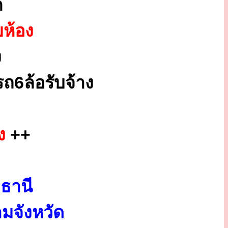
ก
ยห้อง
ง
ถ6ล้อรับจ้าง
ง
++
ธานี
มจังหวัด