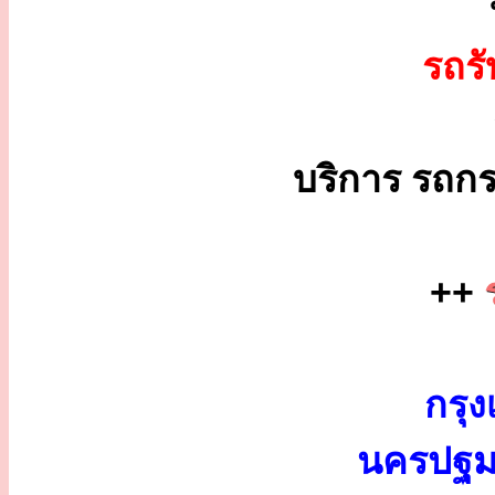
รถร
บริการ รถกร
++
กรุง
นครปฐม 