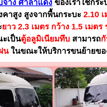
บจ้าง ศาลาแดง
ของเราใช้กระ
งคาสูง สูงจากพื้นกระบะ
2.10 เ
ะ
ยาว 2.3 เมตร
กว้าง 1.5 เมตร 
ณะเป็น
ตู้อลูมิเนียมทึบ
สามารถ
ก
นฝน
ในขณะให้บริการขนย้ายของ