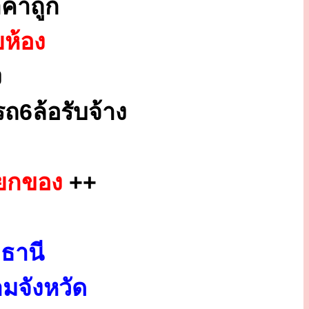
คาถูก
ยห้อง
ง
ถ6ล้อรับจ้าง
กยกของ
++
ธานี
มจังหวัด