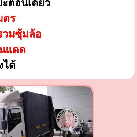
บะตอนเดียว
มตร
รวมซุ้มล้อ
ันแดด
ได้