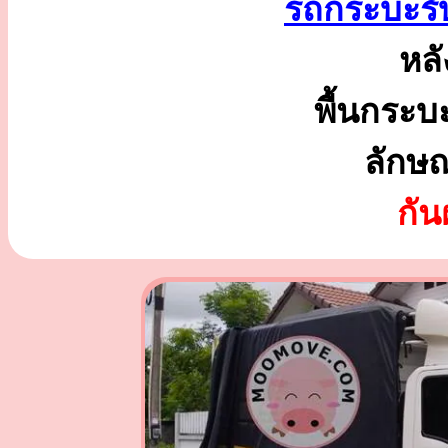
รถกระบะรั
หลั
พื้นกระบ
ลักษ
กั