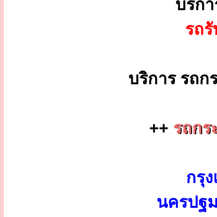
บริก
รถร
บริการ รถกร
++
รถกระ
กรุง
นครปฐม 