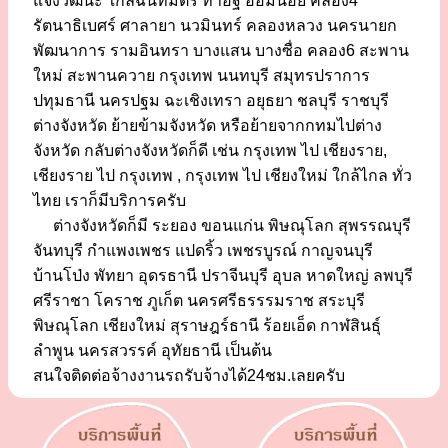
แจ้งวัฒนะ ใกล้ฉันทมิตร ท่าอิฐ อ้อมน้อย คลอง4
รัตนาธิเบศร์ ศาลายา นวมินทร์ คลองหลวง นครนายก
พัฒนาการ รามอินทรา บางแสน บางซื่อ คลอง6 สะพาน
ใหม่ สะพานควาย กรุงเทพ นนทบุรี สมุทรปราการ
ปทุมธานี นครปฐม ฉะเชิงเทรา อยุธยา ชลบุรี ราชบุรี
ต่างจังหวัด ย้ายข้ามจังหวัด หรือย้ายจากกทมไปต่าง
จังหวัด กลับต่างจังหวัดก็ดี เช่น กรุงเทพ ไป เชียงราย,
เชียงราย ไป กรุงเทพ , กรุงเทพ ไป เชียงใหม่ ใกล้ไกล ทั่ว
ไทย เราก็มีบริการครับ
ต่างจังหวัดก็มี ระยอง ขอนแก่น พิษณุโลก สุพรรณบุรี
จันทบุรี กำแพงเพชร แปดริ้ว เพชรบูรณ์ กาญจนบุรี
บ้านโป่ง พัทยา อุดรธานี ปราจีนบุรี อุบล หาดใหญ่ ลพบุรี
ศรีราชา โคราช ภูเก็ต นครศรีธรรรมราช สระบุรี
พิษณุโลก เชียงใหม่ สุราษฎร์ธานี ร้อยเอ็ด กาฬสินธุ์
ลำพูน นครสวรรค์ อุทัยธานี เป็นต้น
สนใจติดต่อจ้างงานรถรับจ้างได้24ชม.เลยครับ