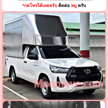
*กดโทรได้เลยครับ
ติดต่อ
หมู
ครับ