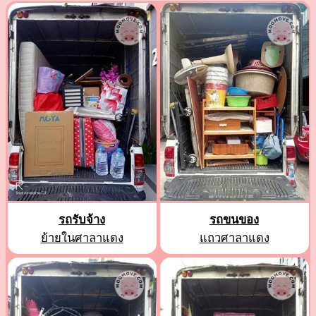
รถรับจ้าง
รถขนของ
ย้ายในศาลาแดง
แถวศาลาแดง