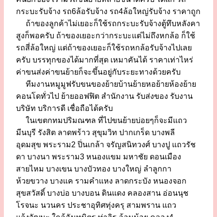
กระบะรับจ้าง รถ6ล้อรับจ้าง รถ4ล้อใหญ่รับจ้าง ราคาถูก
ถ้าของลูกค้าไม่เยอะก็ใช้รถกระบะรับจ้างตู้ทึบหลังคา
สูงก็พอครับ ถ้าของเยอะกว่ากระบะแต่ไม่ถึงหกล้อ ก็ใช้
รถสี่ล้อใหญ่ แต่ถ้าของเยอะก็ใช้รถหกล้อรับจ้างไปเลย
ครับ บรรทุกของได้มากที่สุด เหมาคันได้ ราคาเท่าไหร่
ค่าขนส่งค่าขนย้ายก็จะขึ้นอยู่กับระยะทางด้วยครับ
ทีมงานหมูมูฟรับขนของย้ายบ้านย้ายหอย้ายห้องย้าย
คอนโดทั่วไป ย้ายออฟฟิต สำนักงาน รับส่งของ รับงาน
บริษัท บริการดี เชื่อถือได้ครับ
ในเขตกทมปริมณฑล ที่ไปขนย้ายบ่อยๆก็จะมีแถว
มีนบุรี รังสิต ลาดพร้าว สุขุมวิท ปากเกร็ด บางพลี
อุดมสุข พระราม2 ปิ่นเกล้า จรัญสนิทวงศ์ บางปู แถวรัช
ดา บางนา พระราม3 หนองแขม มหาชัย ดอนเมือง
สายไหม บางเขน บางบัวทอง บางใหญ่ ลำลูกกา
ห้วยขวาง บางแค รามคำแหง ลาดกระบัง หนองจอก
สุขสวัสดิ์ บางบ่อ บางบอน ดินแดง คลองสาน อ่อนนุช
โรจนะ นวนคร ประชาอุทิศทุ่งครุ สามพราน แถว