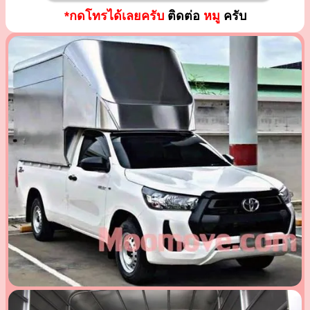
*กดโทรได้เลยครับ
ติดต่อ
หมู
ครับ