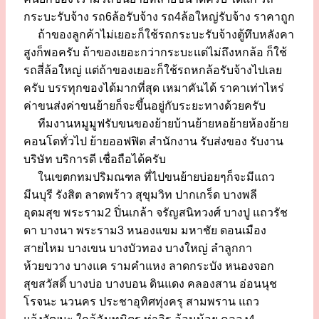
กระบะรับจ้าง รถ6ล้อรับจ้าง รถ4ล้อใหญ่รับจ้าง ราคาถูก
ถ้าของลูกค้าไม่เยอะก็ใช้รถกระบะรับจ้างตู้ทึบหลังคา
สูงก็พอครับ ถ้าของเยอะกว่ากระบะแต่ไม่ถึงหกล้อ ก็ใช้
รถสี่ล้อใหญ่ แต่ถ้าของเยอะก็ใช้รถหกล้อรับจ้างไปเลย
ครับ บรรทุกของได้มากที่สุด เหมาคันได้ ราคาเท่าไหร่
ค่าขนส่งค่าขนย้ายก็จะขึ้นอยู่กับระยะทางด้วยครับ
ทีมงานหมูมูฟรับขนของย้ายบ้านย้ายหอย้ายห้องย้าย
คอนโดทั่วไป ย้ายออฟฟิต สำนักงาน รับส่งของ รับงาน
บริษัท บริการดี เชื่อถือได้ครับ
ในเขตกทมปริมณฑล ที่ไปขนย้ายบ่อยๆก็จะมีแถว
มีนบุรี รังสิต ลาดพร้าว สุขุมวิท ปากเกร็ด บางพลี
อุดมสุข พระราม2 ปิ่นเกล้า จรัญสนิทวงศ์ บางปู แถวรัช
ดา บางนา พระราม3 หนองแขม มหาชัย ดอนเมือง
สายไหม บางเขน บางบัวทอง บางใหญ่ ลำลูกกา
ห้วยขวาง บางแค รามคำแหง ลาดกระบัง หนองจอก
สุขสวัสดิ์ บางบ่อ บางบอน ดินแดง คลองสาน อ่อนนุช
โรจนะ นวนคร ประชาอุทิศทุ่งครุ สามพราน แถว