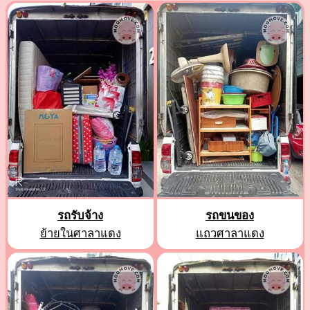
รถรับจ้าง
รถขนของ
ย้ายในศาลาแดง
แถวศาลาแดง