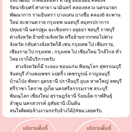
แจ้งวัฒนะ ใกล้ฉันทมิตร ท่าอิฐ อ้อมน้อย คลอง4
รัตนาธิเบศร์ ศาลายา นวมินทร์ คลองหลวง นครนายก
พัฒนาการ รามอินทรา บางแสน บางซื่อ คลอง6 สะพาน
ใหม่ สะพานควาย กรุงเทพ นนทบุรี สมุทรปราการ
ปทุมธานี นครปฐม ฉะเชิงเทรา อยุธยา ชลบุรี ราชบุรี
ต่างจังหวัด ย้ายข้ามจังหวัด หรือย้ายจากกทมไปต่าง
จังหวัด กลับต่างจังหวัดก็ดี เช่น กรุงเทพ ไป เชียงราย,
เชียงราย ไป กรุงเทพ , กรุงเทพ ไป เชียงใหม่ ใกล้ไกล ทั่ว
ไทย เราก็มีบริการครับ
ต่างจังหวัดก็มี ระยอง ขอนแก่น พิษณุโลก สุพรรณบุรี
จันทบุรี กำแพงเพชร แปดริ้ว เพชรบูรณ์ กาญจนบุรี
บ้านโป่ง พัทยา อุดรธานี ปราจีนบุรี อุบล หาดใหญ่ ลพบุรี
ศรีราชา โคราช ภูเก็ต นครศรีธรรรมราช สระบุรี
พิษณุโลก เชียงใหม่ สุราษฎร์ธานี ร้อยเอ็ด กาฬสินธุ์
ลำพูน นครสวรรค์ อุทัยธานี เป็นต้น
สนใจติดต่อจ้างงานรถรับจ้างได้24ชม.เลยครับ