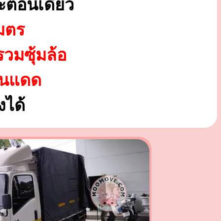
ะตอนเดียว
มตร
รวมซุ้มล้อ
ันแดด
ได้