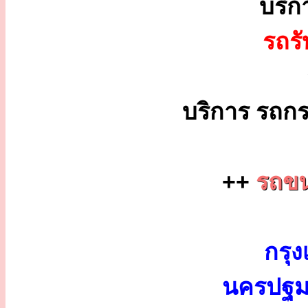
บริก
รถร
บริการ รถกร
++
รถขน
กรุง
นครปฐม 