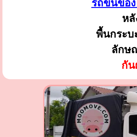
รถขนของ 
หลั
พื้นกระบ
ลักษ
กั