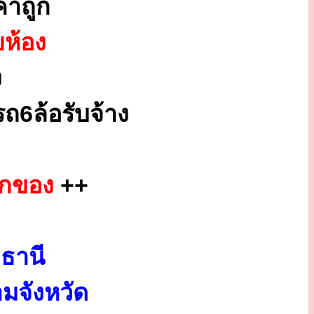
าถูก
ยห้อง
ง
ถ6ล้อรับจ้าง
ยกของ
++
ธานี
มจังหวัด