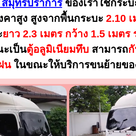
สมุทรปราการ
ของเราใช้กระบ
งคาสูง สูงจากพื้นกระบะ
2.10 เ
ะ
ยาว 2.3 เมตร
กว้าง 1.5 เมตร 
ณะเป็น
ตู้อลูมิเนียมทึบ
สามารถ
ก
นฝน
ในขณะให้บริการขนย้ายของ