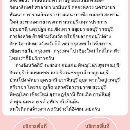
แจ้งวัฒนะ ใกล้ฉันทมิตร ท่าอิฐ อ้อมน้อย คลอง4
รัตนาธิเบศร์ ศาลายา นวมินทร์ คลองหลวง นครนายก
พัฒนาการ รามอินทรา บางแสน บางซื่อ คลอง6 สะพาน
ใหม่ สะพานควาย กรุงเทพ นนทบุรี สมุทรปราการ
ปทุมธานี นครปฐม ฉะเชิงเทรา อยุธยา ชลบุรี ราชบุรี
ต่างจังหวัด ย้ายข้ามจังหวัด หรือย้ายจากกทมไปต่าง
จังหวัด กลับต่างจังหวัดก็ดี เช่น กรุงเทพ ไป เชียงราย,
เชียงราย ไป กรุงเทพ , กรุงเทพ ไป เชียงใหม่ ใกล้ไกล ทั่ว
ไทย เราก็มีบริการครับ
ต่างจังหวัดก็มี ระยอง ขอนแก่น พิษณุโลก สุพรรณบุรี
จันทบุรี กำแพงเพชร แปดริ้ว เพชรบูรณ์ กาญจนบุรี
บ้านโป่ง พัทยา อุดรธานี ปราจีนบุรี อุบล หาดใหญ่ ลพบุรี
ศรีราชา โคราช ภูเก็ต นครศรีธรรรมราช สระบุรี
พิษณุโลก เชียงใหม่ สุราษฎร์ธานี ร้อยเอ็ด กาฬสินธุ์
ลำพูน นครสวรรค์ อุทัยธานี เป็นต้น
สนใจติดต่อจ้างงานรถรับจ้างได้24ชม.เลยครับ