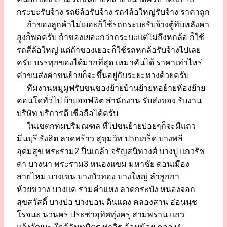
กระบะรับจ้าง รถ6ล้อรับจ้าง รถ4ล้อใหญ่รับจ้าง ราคาถูก
ถ้าของลูกค้าไม่เยอะก็ใช้รถกระบะรับจ้างตู้ทึบหลังคา
สูงก็พอครับ ถ้าของเยอะกว่ากระบะแต่ไม่ถึงหกล้อ ก็ใช้
รถสี่ล้อใหญ่ แต่ถ้าของเยอะก็ใช้รถหกล้อรับจ้างไปเลย
ครับ บรรทุกของได้มากที่สุด เหมาคันได้ ราคาเท่าไหร่
ค่าขนส่งค่าขนย้ายก็จะขึ้นอยู่กับระยะทางด้วยครับ
ทีมงานหมูมูฟรับขนของย้ายบ้านย้ายหอย้ายห้องย้าย
คอนโดทั่วไป ย้ายออฟฟิต สำนักงาน รับส่งของ รับงาน
บริษัท บริการดี เชื่อถือได้ครับ
ในเขตกทมปริมณฑล ที่ไปขนย้ายบ่อยๆก็จะมีแถว
มีนบุรี รังสิต ลาดพร้าว สุขุมวิท ปากเกร็ด บางพลี
อุดมสุข พระราม2 ปิ่นเกล้า จรัญสนิทวงศ์ บางปู แถวรัช
ดา บางนา พระราม3 หนองแขม มหาชัย ดอนเมือง
สายไหม บางเขน บางบัวทอง บางใหญ่ ลำลูกกา
ห้วยขวาง บางแค รามคำแหง ลาดกระบัง หนองจอก
สุขสวัสดิ์ บางบ่อ บางบอน ดินแดง คลองสาน อ่อนนุช
โรจนะ นวนคร ประชาอุทิศทุ่งครุ สามพราน แถว