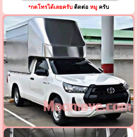
*กดโทรได้เลยครับ
ติดต่อ
หมู
ครับ