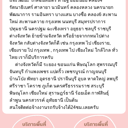
แจ้งวัฒนะ ใกล้ฉันทมิตร ท่าอิฐ อ้อมน้อย คลอง4
รัตนาธิเบศร์ ศาลายา นวมินทร์ คลองหลวง นครนายก
พัฒนาการ รามอินทรา บางแสน บางซื่อ คลอง6 สะพาน
ใหม่ สะพานควาย กรุงเทพ นนทบุรี สมุทรปราการ
ปทุมธานี นครปฐม ฉะเชิงเทรา อยุธยา ชลบุรี ราชบุรี
ต่างจังหวัด ย้ายข้ามจังหวัด หรือย้ายจากกทมไปต่าง
จังหวัด กลับต่างจังหวัดก็ดี เช่น กรุงเทพ ไป เชียงราย,
เชียงราย ไป กรุงเทพ , กรุงเทพ ไป เชียงใหม่ ใกล้ไกล ทั่ว
ไทย เราก็มีบริการครับ
ต่างจังหวัดก็มี ระยอง ขอนแก่น พิษณุโลก สุพรรณบุรี
จันทบุรี กำแพงเพชร แปดริ้ว เพชรบูรณ์ กาญจนบุรี
บ้านโป่ง พัทยา อุดรธานี ปราจีนบุรี อุบล หาดใหญ่ ลพบุรี
ศรีราชา โคราช ภูเก็ต นครศรีธรรรมราช สระบุรี
พิษณุโลก เชียงใหม่ สุราษฎร์ธานี ร้อยเอ็ด กาฬสินธุ์
ลำพูน นครสวรรค์ อุทัยธานี เป็นต้น
สนใจติดต่อจ้างงานรถรับจ้างได้24ชม.เลยครับ