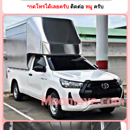
*กดโทรได้เลยครับ
ติดต่อ
หมู
ครับ