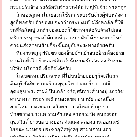
กระบะรับจ้าง รถ6ล้อรับจ้าง รถ4ล้อใหญ่รับจ้าง ราคาถูก
ถ้าของลูกค้าไม่เยอะก็ใช้รถกระบะรับจ้างตู้ทึบหลังคา
สูงก็พอครับ ถ้าของเยอะกว่ากระบะแต่ไม่ถึงหกล้อ ก็ใช้
รถสี่ล้อใหญ่ แต่ถ้าของเยอะก็ใช้รถหกล้อรับจ้างไปเลย
ครับ บรรทุกของได้มากที่สุด เหมาคันได้ ราคาเท่าไหร่
ค่าขนส่งค่าขนย้ายก็จะขึ้นอยู่กับระยะทางด้วยครับ
ทีมงานหมูมูฟรับขนของย้ายบ้านย้ายหอย้ายห้องย้าย
คอนโดทั่วไป ย้ายออฟฟิต สำนักงาน รับส่งของ รับงาน
บริษัท บริการดี เชื่อถือได้ครับ
ในเขตกทมปริมณฑล ที่ไปขนย้ายบ่อยๆก็จะมีแถว
มีนบุรี รังสิต ลาดพร้าว สุขุมวิท ปากเกร็ด บางพลี
อุดมสุข พระราม2 ปิ่นเกล้า จรัญสนิทวงศ์ บางปู แถวรัช
ดา บางนา พระราม3 หนองแขม มหาชัย ดอนเมือง
สายไหม บางเขน บางบัวทอง บางใหญ่ ลำลูกกา
ห้วยขวาง บางแค รามคำแหง ลาดกระบัง หนองจอก
สุขสวัสดิ์ บางบ่อ บางบอน ดินแดง คลองสาน อ่อนนุช
โรจนะ นวนคร ประชาอุทิศทุ่งครุ สามพราน แถว