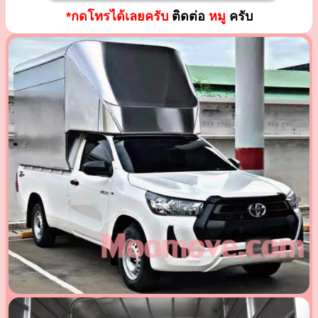
*กดโทรได้เลยครับ
ติดต่อ
หมู
ครับ