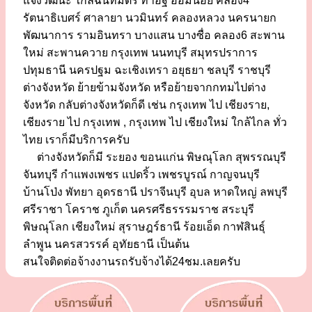
แจ้งวัฒนะ ใกล้ฉันทมิตร ท่าอิฐ อ้อมน้อย คลอง4
รัตนาธิเบศร์ ศาลายา นวมินทร์ คลองหลวง นครนายก
พัฒนาการ รามอินทรา บางแสน บางซื่อ คลอง6 สะพาน
ใหม่ สะพานควาย กรุงเทพ นนทบุรี สมุทรปราการ
ปทุมธานี นครปฐม ฉะเชิงเทรา อยุธยา ชลบุรี ราชบุรี
ต่างจังหวัด ย้ายข้ามจังหวัด หรือย้ายจากกทมไปต่าง
จังหวัด กลับต่างจังหวัดก็ดี เช่น กรุงเทพ ไป เชียงราย,
เชียงราย ไป กรุงเทพ , กรุงเทพ ไป เชียงใหม่ ใกล้ไกล ทั่ว
ไทย เราก็มีบริการครับ
ต่างจังหวัดก็มี ระยอง ขอนแก่น พิษณุโลก สุพรรณบุรี
จันทบุรี กำแพงเพชร แปดริ้ว เพชรบูรณ์ กาญจนบุรี
บ้านโป่ง พัทยา อุดรธานี ปราจีนบุรี อุบล หาดใหญ่ ลพบุรี
ศรีราชา โคราช ภูเก็ต นครศรีธรรรมราช สระบุรี
พิษณุโลก เชียงใหม่ สุราษฎร์ธานี ร้อยเอ็ด กาฬสินธุ์
ลำพูน นครสวรรค์ อุทัยธานี เป็นต้น
สนใจติดต่อจ้างงานรถรับจ้างได้24ชม.เลยครับ