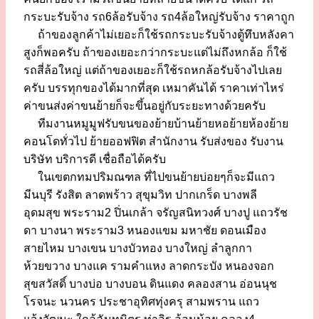
กระบะรับจ้าง รถ6ล้อรับจ้าง รถ4ล้อใหญ่รับจ้าง ราคาถูก
ถ้าของลูกค้าไม่เยอะก็ใช้รถกระบะรับจ้างตู้ทึบหลังคา
สูงก็พอครับ ถ้าของเยอะกว่ากระบะแต่ไม่ถึงหกล้อ ก็ใช้
รถสี่ล้อใหญ่ แต่ถ้าของเยอะก็ใช้รถหกล้อรับจ้างไปเลย
ครับ บรรทุกของได้มากที่สุด เหมาคันได้ ราคาเท่าไหร่
ค่าขนส่งค่าขนย้ายก็จะขึ้นอยู่กับระยะทางด้วยครับ
ทีมงานหมูมูฟรับขนของย้ายบ้านย้ายหอย้ายห้องย้าย
คอนโดทั่วไป ย้ายออฟฟิต สำนักงาน รับส่งของ รับงาน
บริษัท บริการดี เชื่อถือได้ครับ
ในเขตกทมปริมณฑล ที่ไปขนย้ายบ่อยๆก็จะมีแถว
มีนบุรี รังสิต ลาดพร้าว สุขุมวิท ปากเกร็ด บางพลี
อุดมสุข พระราม2 ปิ่นเกล้า จรัญสนิทวงศ์ บางปู แถวรัช
ดา บางนา พระราม3 หนองแขม มหาชัย ดอนเมือง
สายไหม บางเขน บางบัวทอง บางใหญ่ ลำลูกกา
ห้วยขวาง บางแค รามคำแหง ลาดกระบัง หนองจอก
สุขสวัสดิ์ บางบ่อ บางบอน ดินแดง คลองสาน อ่อนนุช
โรจนะ นวนคร ประชาอุทิศทุ่งครุ สามพราน แถว