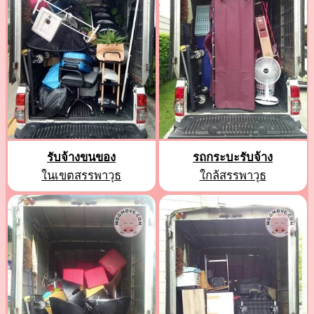
รับจ้างขนของ
รถกระบะรับจ้าง
ในเขตสรรพาวุธ
ใกล้สรรพาวุธ