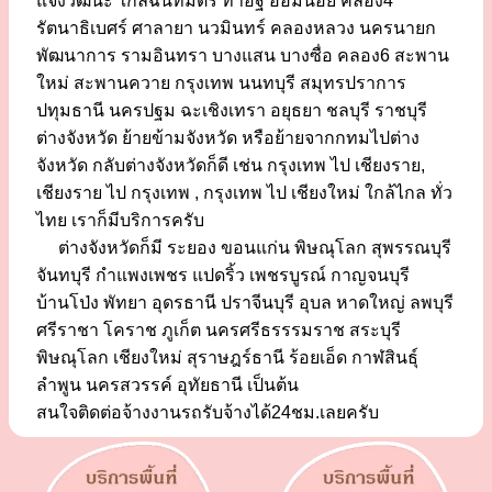
แจ้งวัฒนะ ใกล้ฉันทมิตร ท่าอิฐ อ้อมน้อย คลอง4
รัตนาธิเบศร์ ศาลายา นวมินทร์ คลองหลวง นครนายก
พัฒนาการ รามอินทรา บางแสน บางซื่อ คลอง6 สะพาน
ใหม่ สะพานควาย กรุงเทพ นนทบุรี สมุทรปราการ
ปทุมธานี นครปฐม ฉะเชิงเทรา อยุธยา ชลบุรี ราชบุรี
ต่างจังหวัด ย้ายข้ามจังหวัด หรือย้ายจากกทมไปต่าง
จังหวัด กลับต่างจังหวัดก็ดี เช่น กรุงเทพ ไป เชียงราย,
เชียงราย ไป กรุงเทพ , กรุงเทพ ไป เชียงใหม่ ใกล้ไกล ทั่ว
ไทย เราก็มีบริการครับ
ต่างจังหวัดก็มี ระยอง ขอนแก่น พิษณุโลก สุพรรณบุรี
จันทบุรี กำแพงเพชร แปดริ้ว เพชรบูรณ์ กาญจนบุรี
บ้านโป่ง พัทยา อุดรธานี ปราจีนบุรี อุบล หาดใหญ่ ลพบุรี
ศรีราชา โคราช ภูเก็ต นครศรีธรรรมราช สระบุรี
พิษณุโลก เชียงใหม่ สุราษฎร์ธานี ร้อยเอ็ด กาฬสินธุ์
ลำพูน นครสวรรค์ อุทัยธานี เป็นต้น
สนใจติดต่อจ้างงานรถรับจ้างได้24ชม.เลยครับ