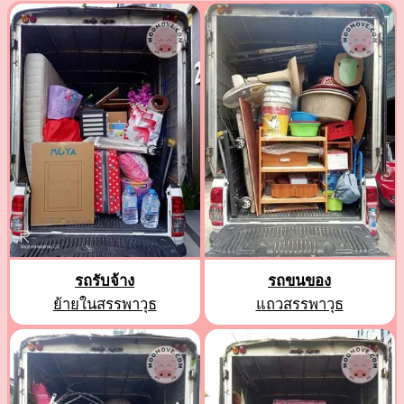
รถรับจ้าง
รถขนของ
ย้ายในสรรพาวุธ
แถวสรรพาวุธ