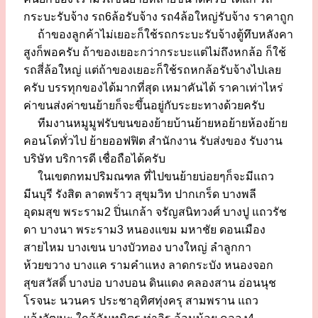
กระบะรับจ้าง รถ6ล้อรับจ้าง รถ4ล้อใหญ่รับจ้าง ราคาถูก
ถ้าของลูกค้าไม่เยอะก็ใช้รถกระบะรับจ้างตู้ทึบหลังคา
สูงก็พอครับ ถ้าของเยอะกว่ากระบะแต่ไม่ถึงหกล้อ ก็ใช้
รถสี่ล้อใหญ่ แต่ถ้าของเยอะก็ใช้รถหกล้อรับจ้างไปเลย
ครับ บรรทุกของได้มากที่สุด เหมาคันได้ ราคาเท่าไหร่
ค่าขนส่งค่าขนย้ายก็จะขึ้นอยู่กับระยะทางด้วยครับ
ทีมงานหมูมูฟรับขนของย้ายบ้านย้ายหอย้ายห้องย้าย
คอนโดทั่วไป ย้ายออฟฟิต สำนักงาน รับส่งของ รับงาน
บริษัท บริการดี เชื่อถือได้ครับ
ในเขตกทมปริมณฑล ที่ไปขนย้ายบ่อยๆก็จะมีแถว
มีนบุรี รังสิต ลาดพร้าว สุขุมวิท ปากเกร็ด บางพลี
อุดมสุข พระราม2 ปิ่นเกล้า จรัญสนิทวงศ์ บางปู แถวรัช
ดา บางนา พระราม3 หนองแขม มหาชัย ดอนเมือง
สายไหม บางเขน บางบัวทอง บางใหญ่ ลำลูกกา
ห้วยขวาง บางแค รามคำแหง ลาดกระบัง หนองจอก
สุขสวัสดิ์ บางบ่อ บางบอน ดินแดง คลองสาน อ่อนนุช
โรจนะ นวนคร ประชาอุทิศทุ่งครุ สามพราน แถว