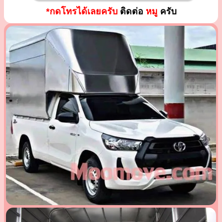
*กดโทรได้เลยครับ
ติดต่อ
หมู
ครับ